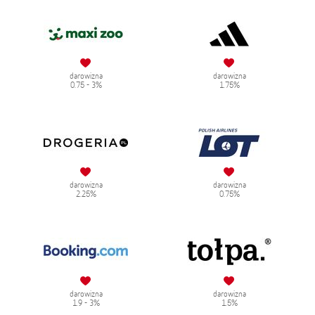
darowizna
darowizna
0.75 - 3%
1.75%
darowizna
darowizna
2.25%
0.75%
darowizna
darowizna
1.9 - 3%
1.5%