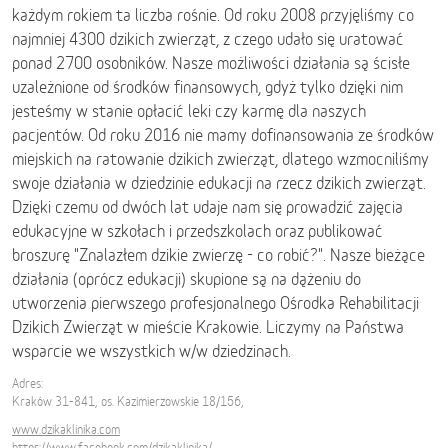
każdym rokiem ta liczba rośnie. Od roku 2008 przyjęliśmy co
najmniej 4300 dzikich zwierząt, z czego udało się uratować
ponad 2700 osobników. Nasze możliwości działania są ścisłe
uzależnione od środków finansowych, gdyż tylko dzięki nim
jesteśmy w stanie opłacić leki czy karmę dla naszych
pacjentów. Od roku 2016 nie mamy dofinansowania ze środków
miejskich na ratowanie dzikich zwierząt, dlatego wzmocniliśmy
swoje działania w dziedzinie edukacji na rzecz dzikich zwierząt.
Dzięki czemu od dwóch lat udaje nam się prowadzić zajęcia
edukacyjne w szkołach i przedszkolach oraz publikować
broszurę "Znalazłem dzikie zwierzę - co robić?". Nasze bieżące
działania (oprócz edukacji) skupione są na dążeniu do
utworzenia pierwszego profesjonalnego Ośrodka Rehabilitacji
Dzikich Zwierząt w mieście Krakowie. Liczymy na Państwa
wsparcie we wszystkich w/w dziedzinach.
Adres:
Kraków 31-841, os. Kazimierzowskie 18/156,
www.dzikaklinika.com
https://www.facebook.com/dzikaklinika/