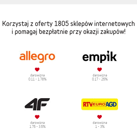
Korzystaj z oferty
1805 sklepów internetowych
i pomagaj bezpłatnie przy okazji zakupów!
darowizna
darowizna
0.11 - 1.78%
0.17 - 25%
darowizna
darowizna
1.75 - 3.5%
1 - 3%