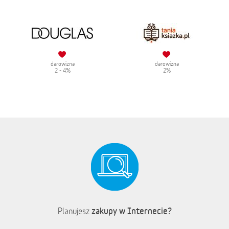
darowizna
darowizna
2 - 4%
2%
zakupy w Internecie?
Planujesz