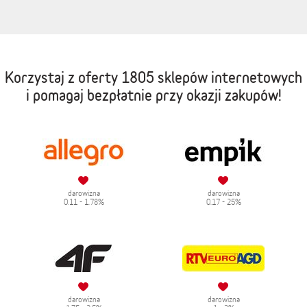
Korzystaj z oferty
1805 sklepów internetowych
i pomagaj bezpłatnie przy okazji zakupów!
darowizna
darowizna
0.11 - 1.78%
0.17 - 25%
darowizna
darowizna