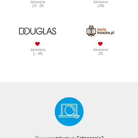
darowizna
darowizna
1.9 - 3%
1.5%
darowizna
darowizna
2 - 4%
2%