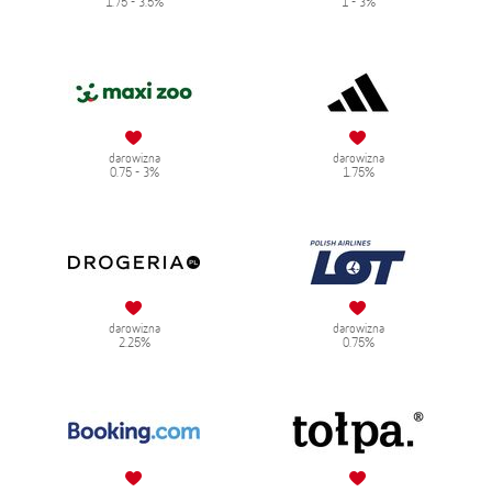
1.75 - 3.5%
1 - 3%
darowizna
darowizna
0.75 - 3%
1.75%
darowizna
darowizna
2.25%
0.75%