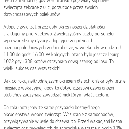
Było nam smutno, gdy w schronisku pojawiały się nowe
zwierzęta zebrane z ulic, porzucone przez swoich
dotychczasowych opiekunów.
Adopcję zwierząt przez cały okres naszej działalności
traktujemy priorytetowo. Zwiększyliśmy liczbę personelu,
wprowadziliśmy dyżury adopcyjne w godzinach
późnopopołudniowych w dni robocze, w weekendy w godz. od
11.00 do godz. 16.00. W kolejnych latach było jeszcze lepiej:
1022 psy i 338 kotów otrzymało nową szansę od losu. To
wielki sukces nas wszystkich!
Jak co roku, najtrudniejszym okresem dla schroniska były letnie
miesiące wakacyjne, kiedy to dotychczasowi czworonożni
ulubieńcy zaczynają zawadzać niektórym właścicielom.
Co roku notujemy te same przypadki bezmyślnego
okrucieństwa wobec zwierząt. Wrzucanie z samochodów,
przywiązywanie w lesie do drzewa itp. Przed wakacjami liczba
zwierząt przybywających do schroniska wzrasta o około 10%.