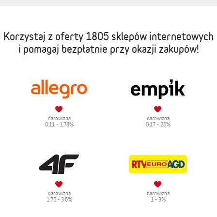
Korzystaj z oferty
1805 sklepów internetowych
i pomagaj bezpłatnie przy okazji zakupów!
darowizna
darowizna
0.11 - 1.78%
0.17 - 25%
darowizna
darowizna
1.75 - 3.5%
1 - 3%