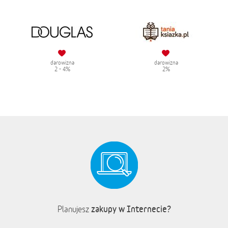
darowizna
darowizna
2 - 4%
2%
zakupy w Internecie?
Planujesz