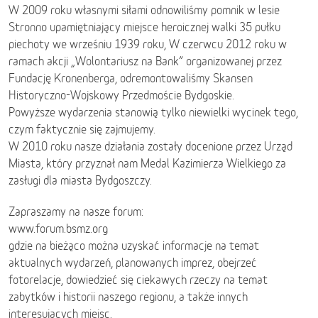
W 2009 roku własnymi siłami odnowiliśmy pomnik w lesie
Stronno upamiętniający miejsce heroicznej walki 35 pułku
piechoty we wrześniu 1939 roku, W czerwcu 2012 roku w
ramach akcji „Wolontariusz na Bank” organizowanej przez
Fundację Kronenberga, odremontowaliśmy Skansen
Historyczno-Wojskowy Przedmoście Bydgoskie.
Powyższe wydarzenia stanowią tylko niewielki wycinek tego,
czym faktycznie się zajmujemy.
W 2010 roku nasze działania zostały docenione przez Urząd
Miasta, który przyznał nam Medal Kazimierza Wielkiego za
zasługi dla miasta Bydgoszczy.
Zapraszamy na nasze forum:
www.forum.bsmz.org
gdzie na bieżąco można uzyskać informacje na temat
aktualnych wydarzeń, planowanych imprez, obejrzeć
fotorelacje, dowiedzieć się ciekawych rzeczy na temat
zabytków i historii naszego regionu, a także innych
interesujących miejsc.