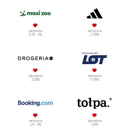
darowizna
darowizna
0.75 - 3%
1.75%
darowizna
darowizna
2.25%
0.75%
darowizna
darowizna
1.9 - 3%
1.5%