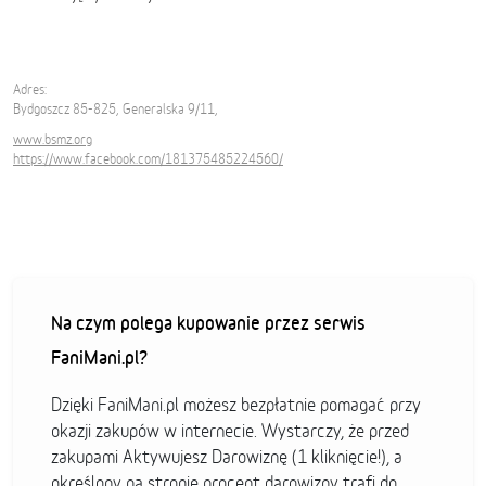
Adres:
Bydgoszcz 85-825, Generalska 9/11,
www.bsmz.org
https://www.facebook.com/181375485224560/
Na czym polega kupowanie przez serwis
FaniMani.pl?
Dzięki FaniMani.pl możesz bezpłatnie pomagać przy
okazji zakupów w internecie. Wystarczy, że przed
zakupami Aktywujesz Darowiznę (1 kliknięcie!), a
określony na stronie procent darowizny trafi do