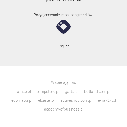
projektu
PITax.pl
dla OPP
Pozycjonowanie, monitoring mediów:
English
Wspierają nas
amso.pl
olimpstore.pl
gatta.pl
botland.com.pl
edomator.pl
elcartel.pl
activeshop.com.pl
e-hak24.pl
academyofbusiness.pl