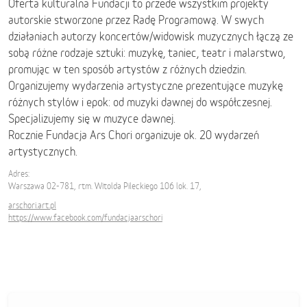
Oferta kulturalna Fundacji to przede wszystkim projekty
autorskie stworzone przez Radę Programową. W swych
działaniach autorzy koncertów/widowisk muzycznych łączą ze
sobą różne rodzaje sztuki: muzykę, taniec, teatr i malarstwo,
promując w ten sposób artystów z różnych dziedzin.
Organizujemy wydarzenia artystyczne prezentujące muzykę
różnych stylów i epok: od muzyki dawnej do współczesnej.
Specjalizujemy się w muzyce dawnej.
Rocznie Fundacja Ars Chori organizuje ok. 20 wydarzeń
artystycznych.
Adres:
Warszawa 02-781, rtm. Witolda Pileckiego 106 lok. 17,
arschori.art.pl
https://www.facebook.com/fundacjaarschori