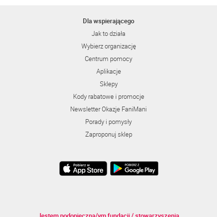
Dla wspierającego
Jak to działa
Wybierz organizację
Centrum pomocy
Aplikacje
Sklepy
Kody rabatowe i promocje
Newsletter Okazje FaniMani
Porady i pomysły
Zaproponuj sklep
Jestem podopieczną/ym fundacji / stowarzyszenia