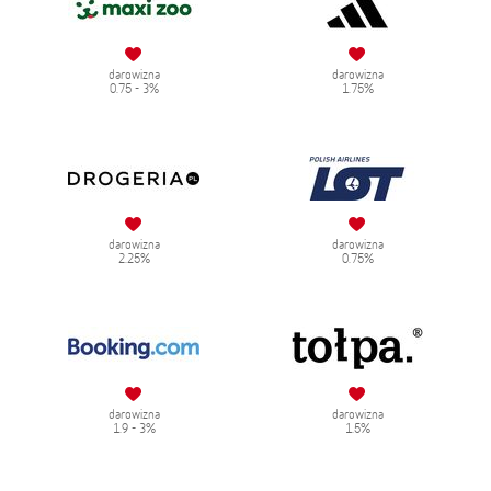
darowizna
darowizna
0.75 - 3%
1.75%
darowizna
darowizna
2.25%
0.75%
darowizna
darowizna
1.9 - 3%
1.5%