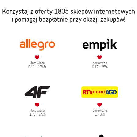
Korzystaj z oferty
1805 sklepów internetowych
i pomagaj bezpłatnie przy okazji zakupów!
darowizna
darowizna
0.11 - 1.78%
0.17 - 25%
darowizna
darowizna
1.75 - 3.5%
1 - 3%