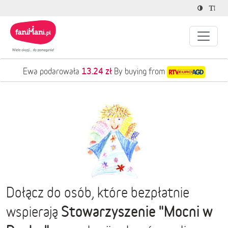
13.24 zł
Ewa podarowała
By buying from
Dołącz do osób, które bezpłatnie
Stowarzyszenie "Mocni w
wspierają