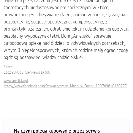
Świetlica przeznaczona jest dla dzieci z rodzin ubogich i
zagrożonych niedostosowaniem społecznym, w której
prowadzone jest dożywianie dzieci, pomoc w nauce, są zajęcia
pozalekcyjne, socjoterapeutyczne, kompensacyjne, z
profilaktyki uzależnień, odrabianie lekcji i udzielanie korepetycji,
bezpłatny wypoczynek letni. Dom „Anielisko” sprawuje
całodobową opiekę nad 6 dzieci o indywidualnych potrzebach,
w tym 3 niepełnosprawnych, których rodzice mają ograniczoną
bądź są pozbawieni władzy rodzicielskiej.
Adres:
Łódź 90-058, Sienkiewicza 60,
www.anielisko.pl
https://www.facebook.com/Stowarzyszenie-Mocni-w-Duchu-199769610160777
Na czym polega kupowanie przez serwis