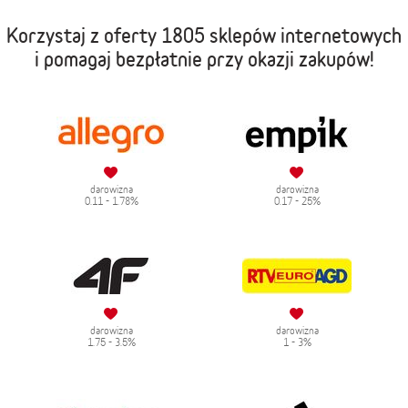
Korzystaj z oferty
1805 sklepów internetowych
i pomagaj bezpłatnie przy okazji zakupów!
darowizna
darowizna
0.11 - 1.78%
0.17 - 25%
darowizna
darowizna
1.75 - 3.5%
1 - 3%