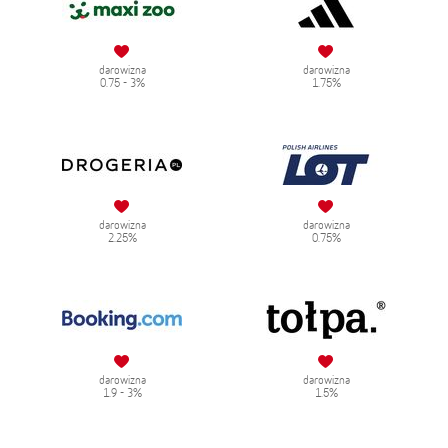
darowizna
darowizna
0.75 - 3%
1.75%
darowizna
darowizna
2.25%
0.75%
darowizna
darowizna
1.9 - 3%
1.5%