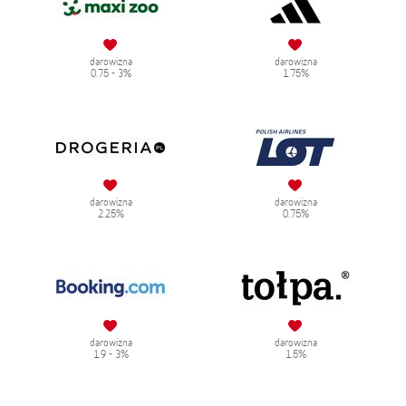
darowizna
darowizna
0.75 - 3%
1.75%
darowizna
darowizna
2.25%
0.75%
darowizna
darowizna
1.9 - 3%
1.5%