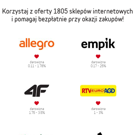
Korzystaj z oferty
1805 sklepów internetowych
i pomagaj bezpłatnie przy okazji zakupów!
darowizna
darowizna
0.11 - 1.78%
0.17 - 25%
darowizna
darowizna
1.75 - 3.5%
1 - 3%