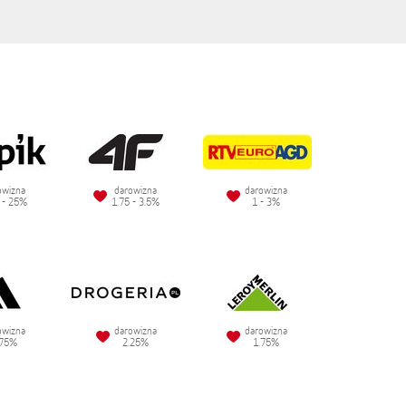
owizna
darowizna
darowizna
 - 25%
1.75 - 3.5%
1 - 3%
owizna
darowizna
darowizna
.75%
2.25%
1.75%