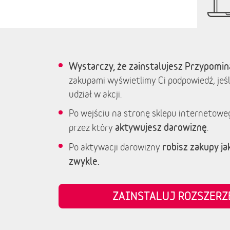
Wystarczy, że zainstalujesz Przypomin
zakupami wyświetlimy Ci podpowiedź, jeśl
udział w akcji.
Po wejściu na stronę sklepu internetowe
aktywujesz darowiznę
przez który
.
robisz zakupy jak
Po aktywacji darowizny
zwykle.
ZAINSTALUJ ROZSZER