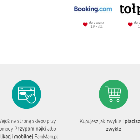
darowizna
dar
1.9 - 3%
1
ejdź na stronę sklepu przy
płacisz
Kupujesz jak zwykle i
Przypominajki
omocy
albo
zwykle
likacji mobilnej
FaniMani.pl