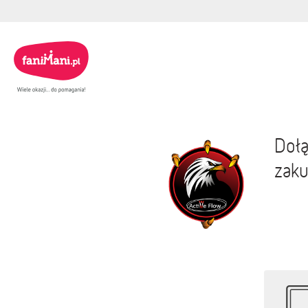
Dołą
zaku