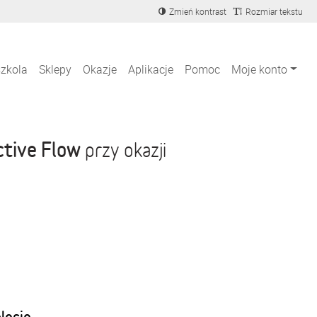
Zmień kontrast
Rozmiar tekstu
szkola
Sklepy
Okazje
Aplikacje
Pomoc
Moje konto
ctive Flow
przy okazji
blecie