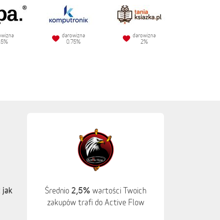
owizna
darowizna
darowizna
.5%
0.75%
2%
 jak
2,5%
Średnio
wartości Twoich
zakupów trafi do Active Flow