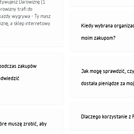
ktywujesz Darowiznę (1
arowizny trafi do
b każdy wygrywa - Ty masz
iznę, a sklep internetowy
Kiedy wybrana organizac
moim zakupom?
ę podczas zakupów
Jak mogę sprawdzić, czy
odwiedzić
dostała pieniądze za mo
Dlaczego korzystanie z 
óre muszę zrobić, aby