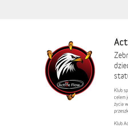
Act
Zebr
dzie
stat
Klub sp
celem j
życia w
przesz
Klub Ac