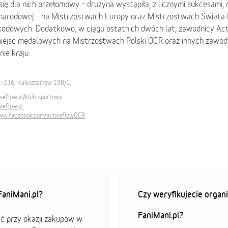
się dla nich przełomowy – drużyna wystąpiła, z licznymi sukcesami, 
narodowej – na Mistrzostwach Europy oraz Mistrzostwach Świata
kodowych. Dodatkowo, w ciągu ostatnich dwóch lat, zawodnicy Act
miejsc medalowych na Mistrzostwach Polski OCR oraz innych zawo
nie kraju.
1-236, Kalksztajnów 19B/1,
veflow.pl/klub-sportowy
veflow.pl
www.facebook.com/activeflowOCR
aniMani.pl?
Czy weryfikujecie organi
FaniMani.pl?
ać przy okazji zakupów w