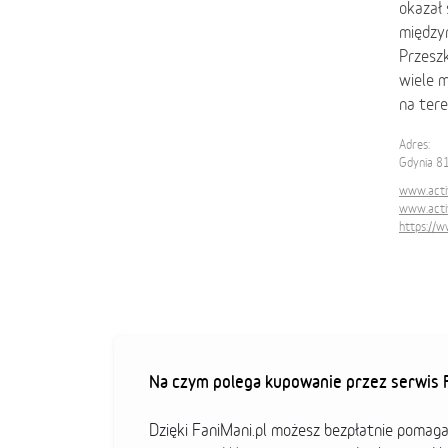
okazał 
między
Przesz
wiele 
na tere
Adres:
Gdynia 8
www.acti
www.acti
https://
Na czym polega kupowanie przez serwis F
Dzięki FaniMani.pl możesz bezpłatnie pomag