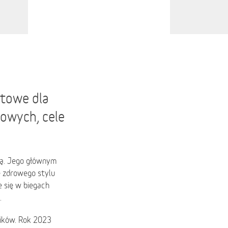
rtowe dla
towych, cele
jną. Jego głównym
e zdrowego stylu
je się w biegach
.
ników. Rok 2023