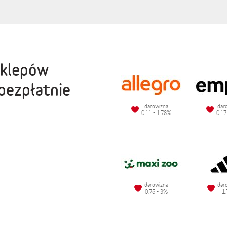
sklepów
bezpłatnie
darowizna
dar
0.11 - 1.78%
0.17
darowizna
dar
0.75 - 3%
1