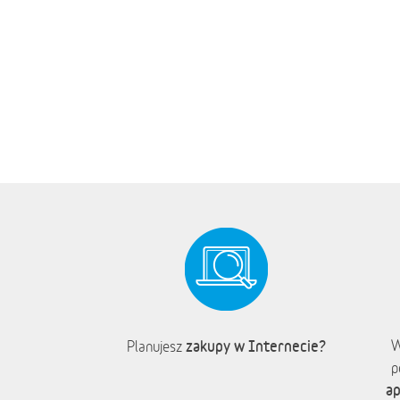
zakupy w Internecie?
W
Planujesz
p
ap