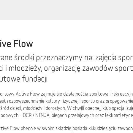
ive Flow
ane środki przeznaczymy na: zajęcia spo
ci i młodzieży, organizację zawodów spor
utowe fundacji
ortowy Active Flow zajmuje się działalnością sportową i rekreacy
est rozpowszechnianie kultury fizycznej i sportu oraz propagowani
śród dzieci, młodzieży i dorosłych. W chwili obecnej, klub specjalizu
kodowych – OCR / NINJA, biegach przełajowych oraz lekkoatletyce
tive Flow obecnie w swoim składzie posiada kilkudziesięciu zawod