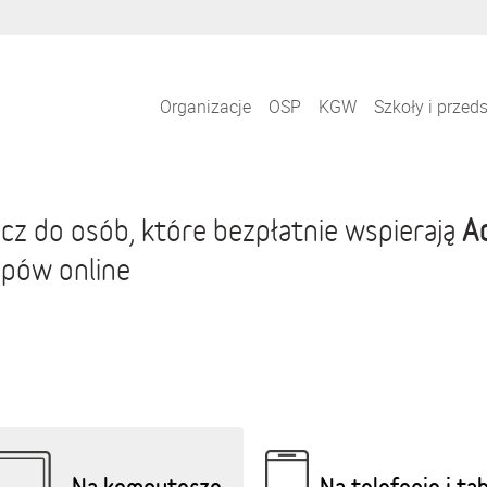
Organizacje
OSP
KGW
Szkoły i przed
A
cz do osób, które bezpłatnie wspierają
pów online
Na komputerze
Na telefonie i ta