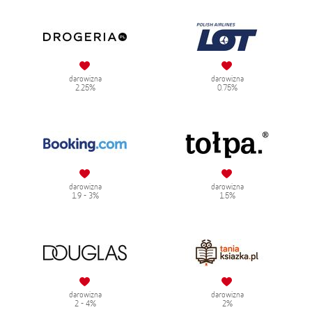
darowizna
darowizna
2.25%
0.75%
darowizna
darowizna
1.9 - 3%
1.5%
darowizna
darowizna
2 - 4%
2%