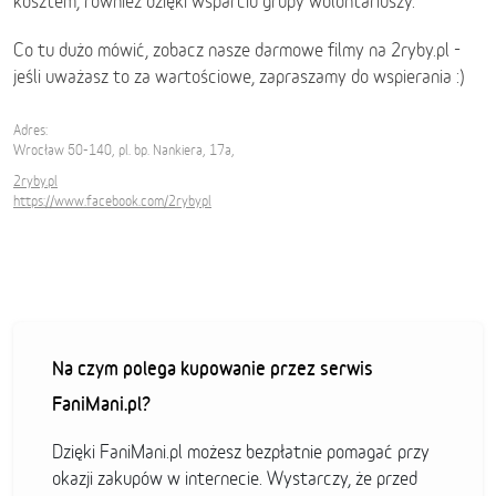
kosztem, również dzięki wsparciu grupy wolontariuszy.
Co tu dużo mówić, zobacz nasze darmowe filmy na 2ryby.pl -
jeśli uważasz to za wartościowe, zapraszamy do wspierania :)
Adres:
Wrocław 50-140, pl. bp. Nankiera, 17a,
2ryby.pl
https://www.facebook.com/2rybypl
Na czym polega kupowanie przez serwis
FaniMani.pl?
Dzięki FaniMani.pl możesz bezpłatnie pomagać przy
okazji zakupów w internecie. Wystarczy, że przed