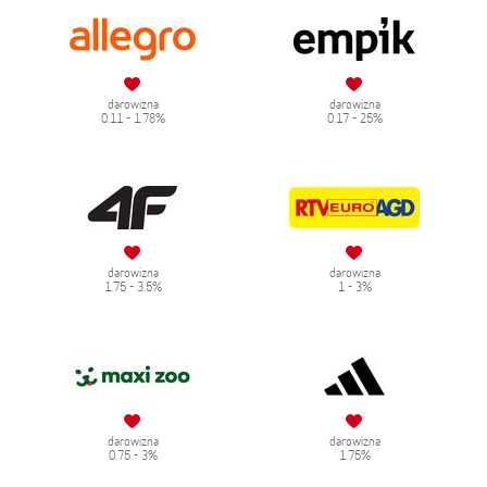
darowizna
darowizna
0.11 - 1.78%
0.17 - 25%
darowizna
darowizna
1.75 - 3.5%
1 - 3%
darowizna
darowizna
0.75 - 3%
1.75%