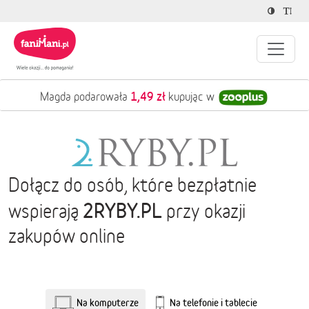
1,49 zł
Magda podarowała
kupując w
Dołącz do osób, które bezpłatnie
2RYBY.PL
wspierają
przy okazji
zakupów online
Na komputerze
Na telefonie i tablecie