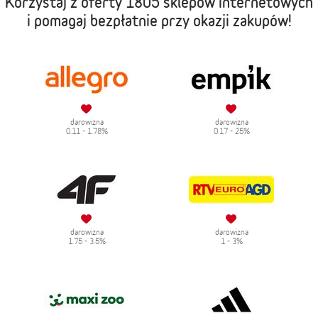
Korzystaj z oferty
1805 sklepów internetowych
i pomagaj bezpłatnie przy okazji zakupów!
darowizna
darowizna
0.11 - 1.78%
0.17 - 25%
darowizna
darowizna
1.75 - 3.5%
1 - 3%