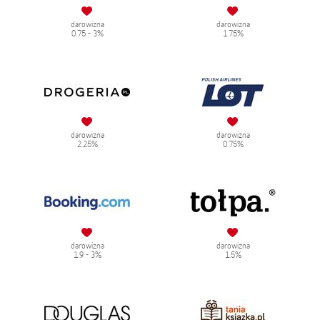
darowizna
darowizna
0.75 - 3%
1.75%
darowizna
darowizna
2.25%
0.75%
darowizna
darowizna
1.9 - 3%
1.5%