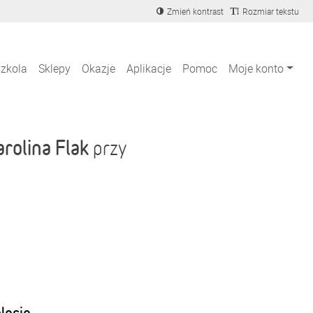
Zmień kontrast
Rozmiar tekstu
szkola
Sklepy
Okazje
Aplikacje
Pomoc
Moje konto
arolina Flak
przy
blecie