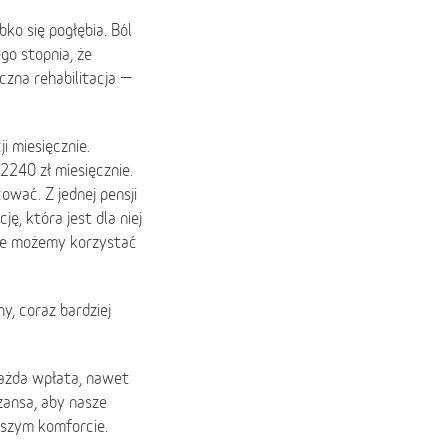
bko się pogłębia. Ból
ego stopnia, że
czna rehabilitacja —
i miesięcznie.
2240 zł miesięcznie.
ować. Z jednej pensji
ję, która jest dla niej
nie możemy korzystać
, coraz bardziej
Każda wpłata, nawet
zansa, aby nasze
kszym komforcie.