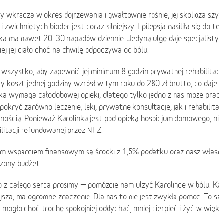
dy wkracza w okres dojrzewania i gwałtownie rośnie, jej skolioza szy
i zwichniętych bioder jest coraz silniejszy. Epilepsja nasiliła się do t
ka ma nawet 20–30 napadów dziennie. Jedyną ulgę daje specjalisty
niej jej ciało choć na chwilę odpoczywa od bólu.
wszystko, aby zapewnić jej minimum 8 godzin prywatnej rehabilitacj
y koszt jednej godziny wzrósł w tym roku do 280 zł brutto, co daje 
ka wymaga całodobowej opieki, dlatego tylko jedno z nas może prac
pokryć zarówno leczenie, leki, prywatne konsultacje, jak i rehabilitac
znością. Ponieważ Karolinka jest pod opieką hospicjum domowego, 
ilitacji refundowanej przez NFZ.
m wsparciem finansowym są środki z 1,5% podatku oraz nasz własny
zony budżet.
o z całego serca prosimy — pomóżcie nam ulżyć Karolince w bólu. 
jsza, ma ogromne znaczenie. Dla nas to nie jest zwykła pomoc. To s
 mogło choć trochę spokojniej oddychać, mniej cierpieć i żyć w wię