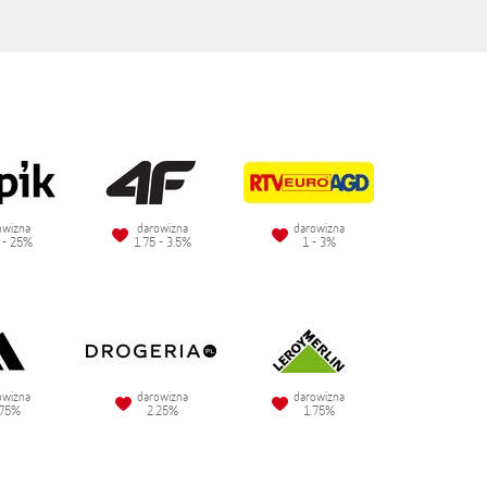
owizna
darowizna
darowizna
 - 25%
1.75 - 3.5%
1 - 3%
owizna
darowizna
darowizna
.75%
2.25%
1.75%