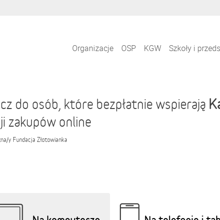
Organizacje
OSP
KGW
Szkoły i przed
K
cz do osób, które bezpłatnie wspierają
ji zakupów online
zna/y
Fundacja Złotowianka
Na komputerze
Na telefonie i ta