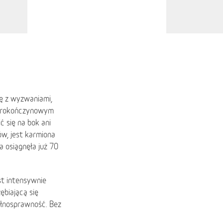
ię z wyzwaniami,
zterokończynowym
ć się na bok ani
ów, jest karmiona
a osiągnęła już 70
st intensywnie
ębiającą się
ełnosprawność. Bez