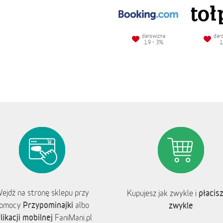
darowizna
dar
1.9 - 3%
1
ejdź na stronę sklepu przy
płacisz
Kupujesz jak zwykle i
Przypominajki
omocy
albo
zwykle
likacji mobilnej
FaniMani.pl