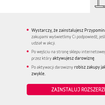
Wystarczy, że zainstalujesz Przypomin
zakupami wyświetlimy Ci podpowiedź, jeśl
udział w akcji.
Po wejściu na stronę sklepu internetowe
aktywujesz darowiznę
przez który
.
robisz zakupy jak
Po aktywacji darowizny
zwykle.
ZAINSTALUJ ROZSZER