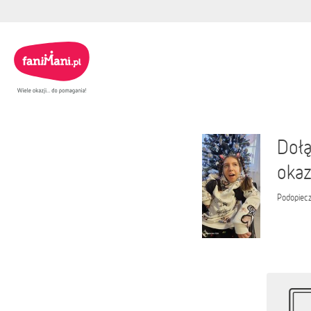
Dołą
okaz
Podopiec