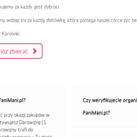
ujemy za każdy gest dobroci.
my wdzięczni za każdą złotówkę, która pomaga naszej córce żyć be
 Karolinki
móż zbierać
aniMani.pl?
Czy weryfikujecie organi
FaniMani.pl?
ać przy okazji zakupów w
ktywujesz Darowiznę (1
arowizny trafi do