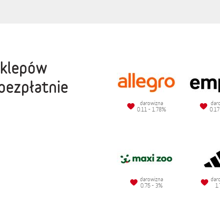
sklepów
bezpłatnie
darowizna
dar
0.11 - 1.78%
0.17
darowizna
dar
0.75 - 3%
1