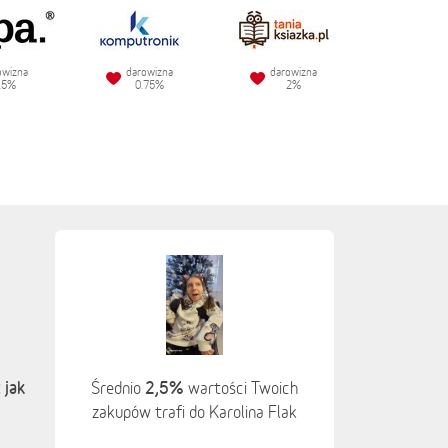
owizna
darowizna
darowizna
.5%
0.75%
2%
 jak
2,5%
Średnio
wartości Twoich
zakupów trafi do Karolina Flak