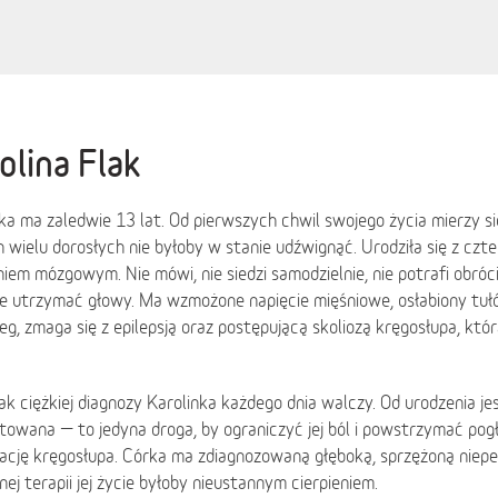
olina Flak
ka ma zaledwie 13 lat. Od pierwszych chwil swojego życia mierzy s
 wielu dorosłych nie byłoby w stanie udźwignąć. Urodziła się z c
iem mózgowym. Nie mówi, nie siedzi samodzielnie, nie potrafi obróci
ie utrzymać głowy. Ma wzmożone napięcie mięśniowe, osłabiony tuł
eg, zmaga się z epilepsją oraz postępującą skoliozą kręgosłupa, któr
k ciężkiej diagnozy Karolinka każdego dnia walczy. Od urodzenia je
itowana — to jedyna droga, by ograniczyć jej ból i powstrzymać pogł
ację kręgosłupa. Córka ma zdiagnozowaną głęboką, sprzężoną niep
nej terapii jej życie byłoby nieustannym cierpieniem.