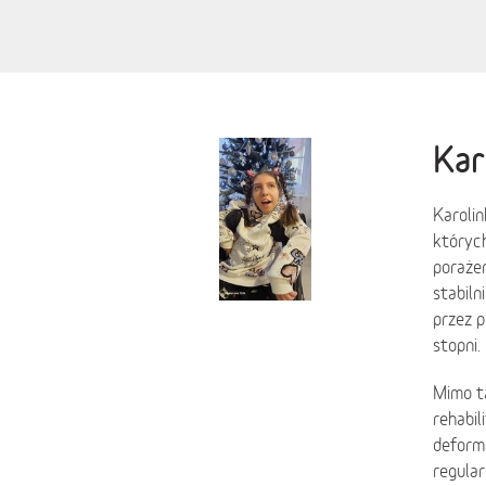
Kar
Karolin
których
porażen
stabiln
przez p
stopni.
Mimo ta
rehabil
deform
regular