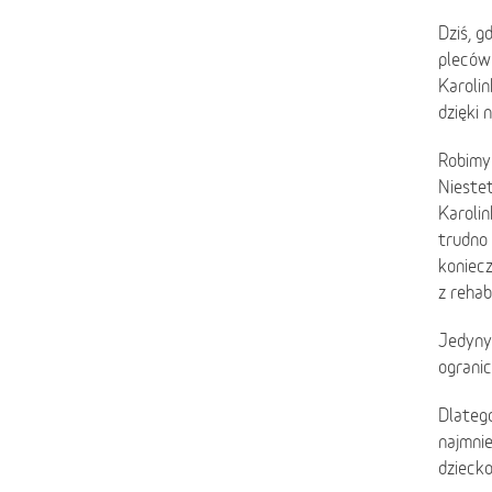
Dziś, g
pleców 
Karolin
dzięki 
Robimy 
Niestet
Karolin
trudno 
koniec
z rehab
Jedyny
ogranic
Dlateg
najmnie
dziecko