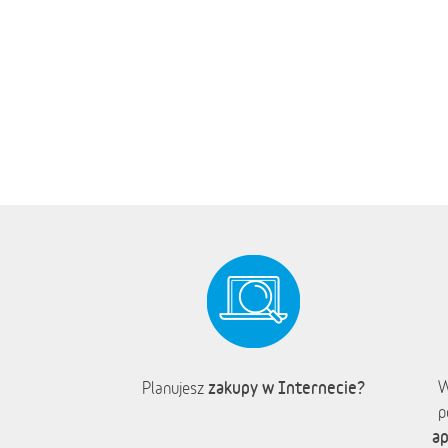
zakupy w Internecie?
W
Planujesz
p
ap