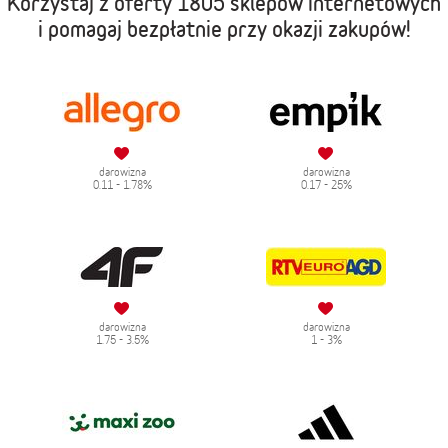
Korzystaj z oferty
1805 sklepów internetowych
i pomagaj bezpłatnie przy okazji zakupów!
darowizna
darowizna
0.11 - 1.78%
0.17 - 25%
darowizna
darowizna
1.75 - 3.5%
1 - 3%