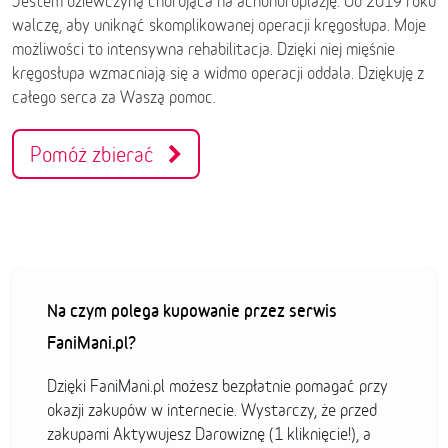
Jestem dziewczyną chorująca na achondroplazję. Od 2019 roku
walczę, aby uniknąć skomplikowanej operacji kręgosłupa. Moje
możliwości to intensywna rehabilitacja. Dzięki niej mięśnie
kręgosłupa wzmacniają się a widmo operacji oddala. Dziękuję z
całego serca za Waszą pomoc.
Pomóż zbierać
Na czym polega kupowanie przez serwis
FaniMani.pl?
Dzięki FaniMani.pl możesz bezpłatnie pomagać przy
okazji zakupów w internecie. Wystarczy, że przed
zakupami Aktywujesz Darowiznę (1 kliknięcie!), a