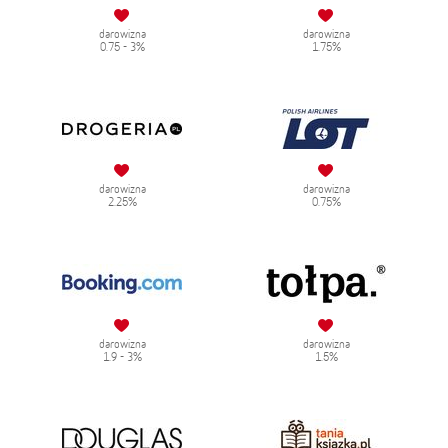
darowizna
darowizna
0.75 - 3%
1.75%
darowizna
darowizna
2.25%
0.75%
darowizna
darowizna
1.9 - 3%
1.5%