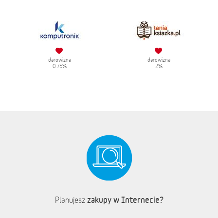
darowizna
darowizna
0.75%
2%
zakupy w Internecie?
Planujesz