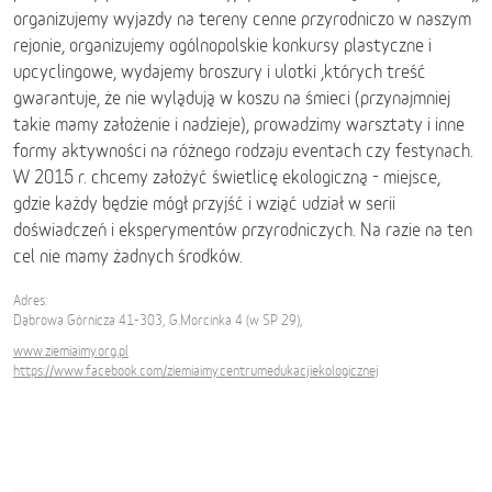
organizujemy wyjazdy na tereny cenne przyrodniczo w naszym
rejonie, organizujemy ogólnopolskie konkursy plastyczne i
upcyclingowe, wydajemy broszury i ulotki ,których treść
gwarantuje, że nie wylądują w koszu na śmieci (przynajmniej
takie mamy założenie i nadzieje), prowadzimy warsztaty i inne
formy aktywności na różnego rodzaju eventach czy festynach.
W 2015 r. chcemy założyć świetlicę ekologiczną - miejsce,
gdzie każdy będzie mógł przyjść i wziąć udział w serii
doświadczeń i eksperymentów przyrodniczych. Na razie na ten
cel nie mamy żadnych środków.
Adres:
Dąbrowa Górnicza 41-303, G.Morcinka 4 (w SP 29),
www.ziemiaimy.org.pl
https://www.facebook.com/ziemiaimy.centrumedukacjiekologicznej