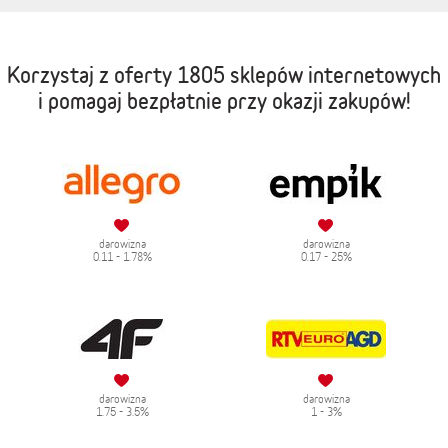
Korzystaj z oferty
1805 sklepów internetowych
i pomagaj bezpłatnie przy okazji zakupów!
darowizna
darowizna
0.11 - 1.78%
0.17 - 25%
darowizna
darowizna
1.75 - 3.5%
1 - 3%