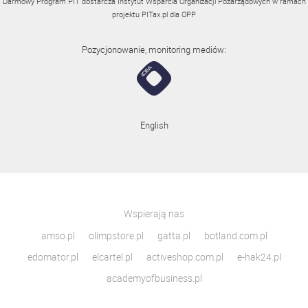
Darmowy Program PIT dostarcza Instytut Wsparcia Organizacji Pozarządowych w ramach
projektu
PITax.pl
dla OPP
Pozycjonowanie, monitoring mediów:
English
Wspierają nas
amso.pl
olimpstore.pl
gatta.pl
botland.com.pl
edomator.pl
elcartel.pl
activeshop.com.pl
e-hak24.pl
academyofbusiness.pl