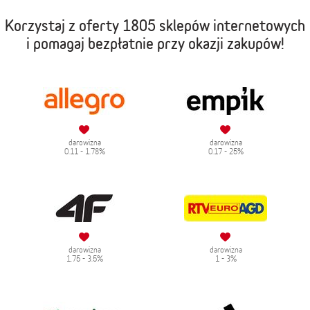
Korzystaj z oferty
1805 sklepów internetowych
i pomagaj bezpłatnie przy okazji zakupów!
darowizna
darowizna
0.11 - 1.78%
0.17 - 25%
darowizna
darowizna
1.75 - 3.5%
1 - 3%