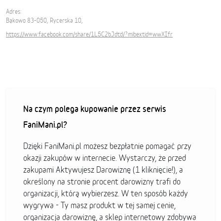
Adres:
Bąkowo 83-050, Rycerska 10,
https://www.facebook.com/share/1L5C2bJdtd/?mibextid=wwXIfr
Na czym polega kupowanie przez serwis
FaniMani.pl?
Dzięki FaniMani.pl możesz bezpłatnie pomagać przy
okazji zakupów w internecie. Wystarczy, że przed
zakupami Aktywujesz Darowiznę (1 kliknięcie!), a
określony na stronie procent darowizny trafi do
organizacji, którą wybierzesz. W ten sposób każdy
wygrywa - Ty masz produkt w tej samej cenie,
organizacja darowiznę, a sklep internetowy zdobywa