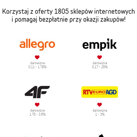
Korzystaj z oferty
1805 sklepów internetowych
i pomagaj bezpłatnie przy okazji zakupów!
darowizna
darowizna
0.11 - 1.78%
0.17 - 25%
darowizna
darowizna
1.75 - 3.5%
1 - 3%