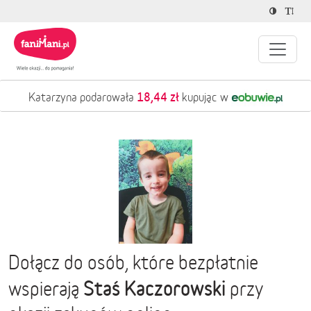
18,44 zł
Katarzyna podarowała
kupując w
Dołącz do osób, które bezpłatnie
Staś Kaczorowski
wspierają
przy