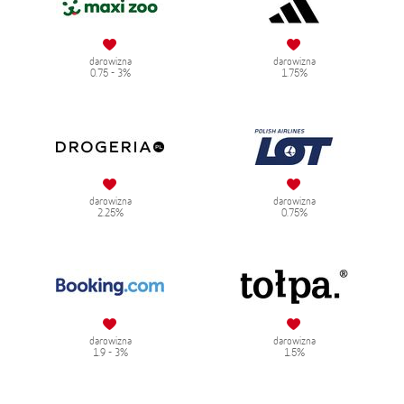
darowizna
darowizna
0.75 - 3%
1.75%
darowizna
darowizna
2.25%
0.75%
darowizna
darowizna
1.9 - 3%
1.5%