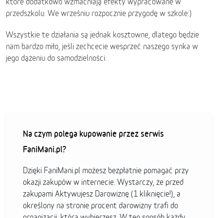
które dodatkowo wzmacniają efekty wypracowane w
przedszkolu. We wrześniu rozpocznie przygodę w szkole:)
Wszystkie te działania są jednak kosztowne, dlatego będzie
nam bardzo miło, jeśli zechcecie wesprzeć naszego synka w
jego dążeniu do samodzielności.
Na czym polega kupowanie przez serwis
FaniMani.pl?
Dzięki FaniMani.pl możesz bezpłatnie pomagać przy
okazji zakupów w internecie. Wystarczy, że przed
zakupami Aktywujesz Darowiznę (1 kliknięcie!), a
określony na stronie procent darowizny trafi do
organizacji, którą wybierzesz. W ten sposób każdy