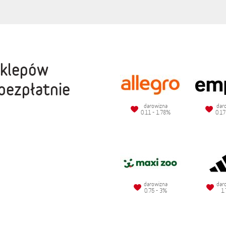
sklepów
bezpłatnie
darowizna
dar
0.11 - 1.78%
0.17
darowizna
dar
0.75 - 3%
1