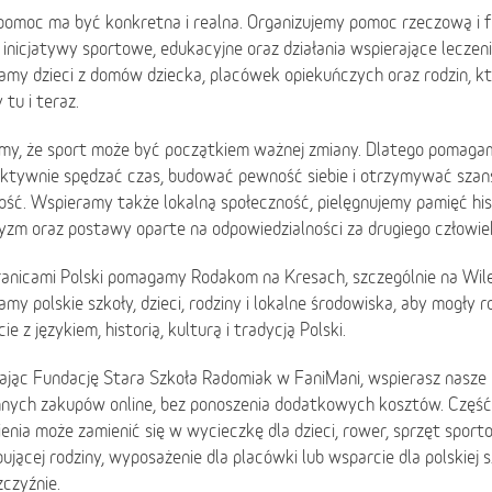
pomoc ma być konkretna i realna. Organizujemy pomoc rzeczową i f
, inicjatywy sportowe, edukacyjne oraz działania wspierające leczenie
my dzieci z domów dziecka, placówek opiekuńczych oraz rodzin, kt
tu i teraz.
my, że sport może być początkiem ważnej zmiany. Dlatego pomagam
 aktywnie spędzać czas, budować pewność siebie i otrzymywać szan
ość. Wspieramy także lokalną społeczność, pielęgnujemy pamięć hi
yzm oraz postawy oparte na odpowiedzialności za drugiego człowie
ranicami Polski pomagamy Rodakom na Kresach, szczególnie na Wile
my polskie szkoły, dzieci, rodziny i lokalne środowiska, aby mogły r
ie z językiem, historią, kulturą i tradycją Polski.
ając Fundację Stara Szkoła Radomiak w FaniMani, wspierasz nasze 
nnych zakupów online, bez ponoszenia dodatkowych kosztów. Część
nia może zamienić się w wycieczkę dla dzieci, rower, sprzęt sport
ującej rodziny, wyposażenie dla placówki lub wsparcie dla polskiej 
czyźnie.