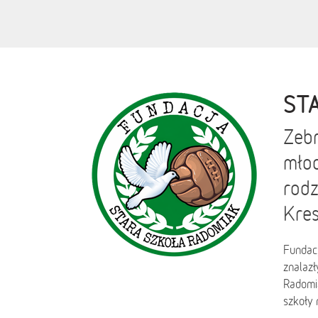
ST
Zebr
młod
rodz
Kres
Fundac
znalazł
Radomia
szkoły 