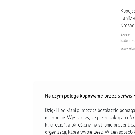
Kupuje
FaniMan
Kresac
Adres:
Radom 26
staraszko
Na czym polega kupowanie przez serwis F
Dzięki FaniMani.pl możesz bezpłatnie pomag
internecie. Wystarczy, że przed zakupami A
kliknięcie!), a określony na stronie procent d
organizacji, którą wybierzesz. W ten sposó