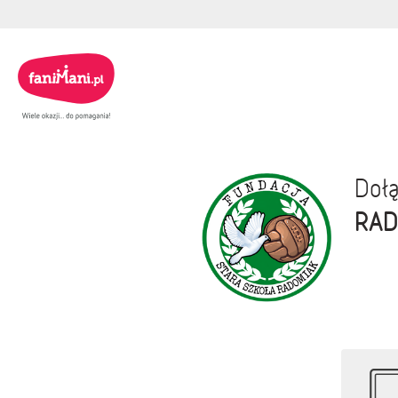
Dołą
RA