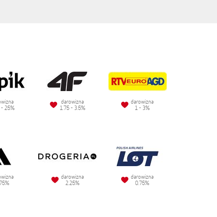
owizna
darowizna
darowizna
 - 25%
1.75 - 3.5%
1 - 3%
owizna
darowizna
darowizna
.75%
2.25%
0.75%