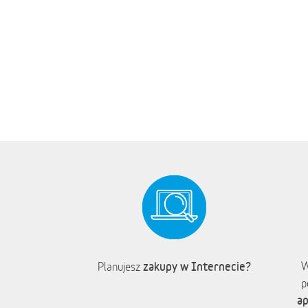
zakupy w Internecie?
W
Planujesz
p
ap