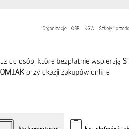
Organizacje
OSP
KGW
Szkoły i przed
S
cz do osób, które bezpłatnie wspierają
DOMIAK
przy okazji zakupów online
Na komputerze
Na telefonie i ta