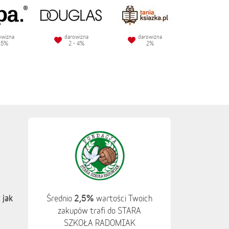
owizna
darowizna
darowizna
.5%
2 - 4%
2%
 jak
2,5%
Średnio
wartości Twoich
zakupów trafi do STARA
SZKOŁA RADOMIAK