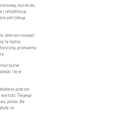
inansową, wycieczki,
 i rehabilitację.
óre potrzebują
y dzieciom rozwijać
sę na lepszą
storyczną, promujemy
ka.
ńszczyźnie.
ozwijać się w
działania podczas
 wartości Twojego
owy, pomoc dla
szkoły na