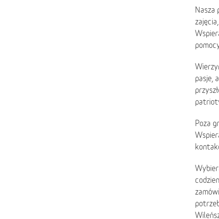
Nasza 
zajęcia
Wspiera
pomocy 
Wierzy
pasje,
przyszł
patriot
Poza g
Wspiera
kontakc
Wybier
codzie
zamówie
potrzeb
Wileńsz