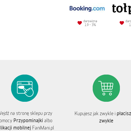
darowizna
dar
1.9 - 3%
1
ejdź na stronę sklepu przy
płacisz
Kupujesz jak zwykle i
Przypominajki
omocy
albo
zwykle
likacji mobilnej
FaniMani.pl