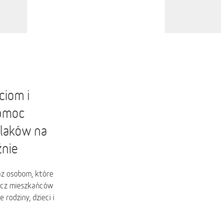
ciom i
Pomoc
olaków na
źnie
az osobom, które
zecz mieszkańców
rodziny, dzieci i