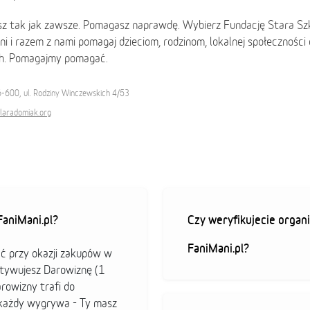
sz tak jak zawsze. Pomagasz naprawdę. Wybierz Fundację Stara S
i i razem z nami pomagaj dzieciom, rodzinom, lokalnej społecznośc
h. Pomagajmy pomagać.
-600, ul. Rodziny Winczewskich 4/53
laradomiak.org
aniMani.pl?
Czy weryfikujecie organi
FaniMani.pl?
ać przy okazji zakupów w
ktywujesz Darowiznę (1
arowizny trafi do
b każdy wygrywa - Ty masz