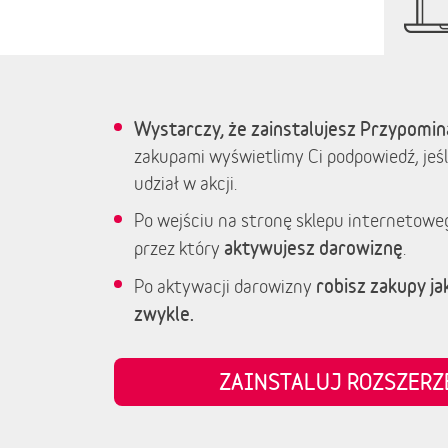
Wystarczy, że zainstalujesz Przypomin
zakupami wyświetlimy Ci podpowiedź, jeśl
udział w akcji.
Po wejściu na stronę sklepu internetowe
aktywujesz darowiznę
przez który
.
robisz zakupy jak
Po aktywacji darowizny
zwykle.
ZAINSTALUJ ROZSZER