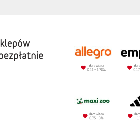
sklepów
bezpłatnie
darowizna
dar
0.11 - 1.78%
0.17
darowizna
dar
0.75 - 3%
1