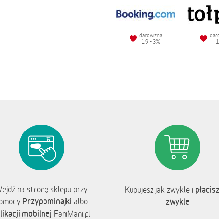
darowizna
dar
1.9 - 3%
1
ejdź na stronę sklepu przy
płacisz
Kupujesz jak zwykle i
Przypominajki
omocy
albo
zwykle
likacji mobilnej
FaniMani.pl