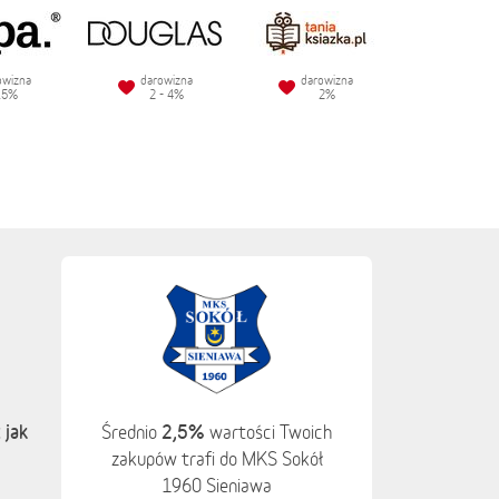
owizna
darowizna
darowizna
.5%
2 - 4%
2%
 jak
2,5%
Średnio
wartości Twoich
zakupów trafi do MKS Sokół
1960 Sieniawa