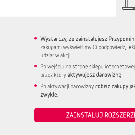
Wystarczy, że zainstalujesz Przypomin
zakupami wyświetlimy Ci podpowiedź, jeśl
udział w akcji.
Po wejściu na stronę sklepu internetowe
aktywujesz darowiznę
przez który
.
robisz zakupy jak
Po aktywacji darowizny
zwykle.
ZAINSTALUJ ROZSZER