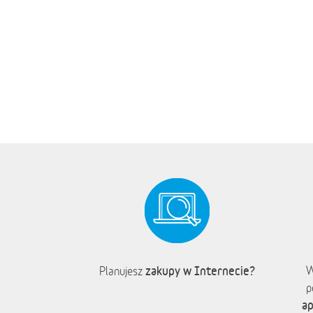
zakupy w Internecie?
W
Planujesz
p
ap