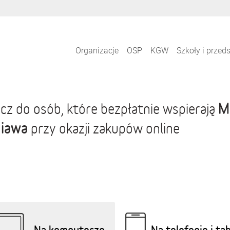
Organizacje
OSP
KGW
Szkoły i przed
M
cz do osób, które bezpłatnie wspierają
niawa
przy okazji zakupów online
Na komputerze
Na telefonie i ta