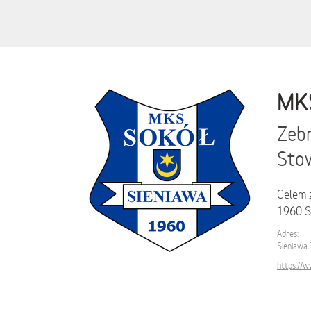
MKS
Zebr
Sto
Celem 
1960 Si
Adres:
Sieniawa 
https:/