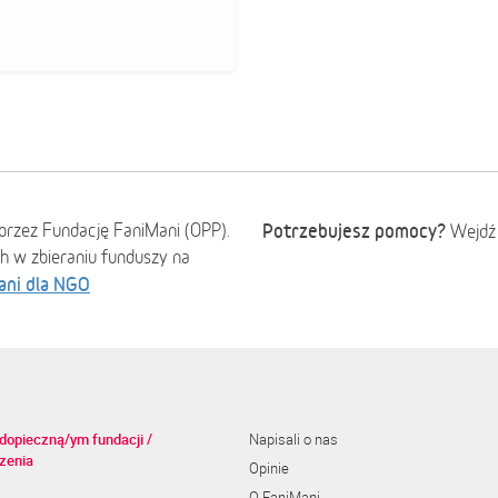
przez Fundację FaniMani (OPP).
Potrzebujesz pomocy?
Wejdź
ch w zbieraniu funduszy na
ani dla NGO
dopieczną/ym fundacji /
Napisali o nas
zenia
Opinie
O FaniMani