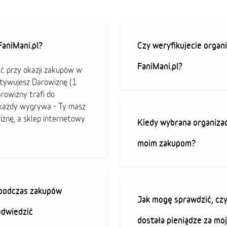
aniMani.pl?
Czy weryfikujecie organi
FaniMani.pl?
ać przy okazji zakupów w
ktywujesz Darowiznę (1
arowizny trafi do
b każdy wygrywa - Ty masz
iznę, a sklep internetowy
Kiedy wybrana organizac
moim zakupom?
ę podczas zakupów
Jak mogę sprawdzić, czy
odwiedzić
dostała pieniądze za mo