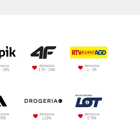
owizna
darowizna
darowizna
 - 25%
1.75 - 3.5%
1 - 3%
owizna
darowizna
darowizna
.75%
2.25%
0.75%