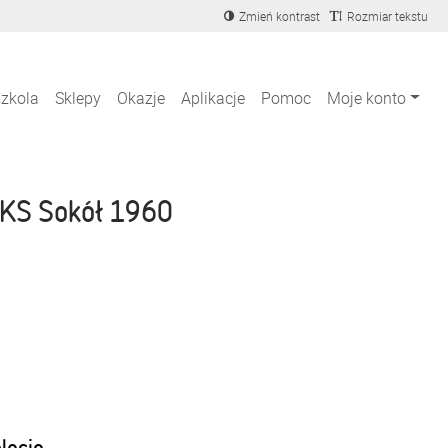
Zmień kontrast
Rozmiar tekstu
szkola
Sklepy
Okazje
Aplikacje
Pomoc
Moje konto
KS Sokół 1960
blecie