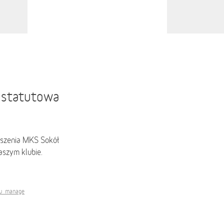
ć statutowa
yszenia MKS Sokół
aszym klubie.
u_manage