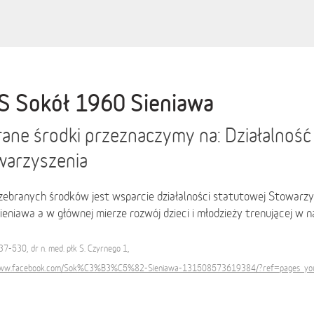
 Sokół 1960 Sieniawa
ane środki przeznaczymy na: Działalnoś
warzyszenia
zebranych środków jest wsparcie działalności statutowej Stowarz
eniawa a w głównej mierze rozwój dzieci i młodzieży trenującej w n
37-530, dr n. med. płk S. Czyrnego 1,
/www.facebook.com/Sok%C3%B3%C5%82-Sieniawa-131508573619384/?ref=pages_yo