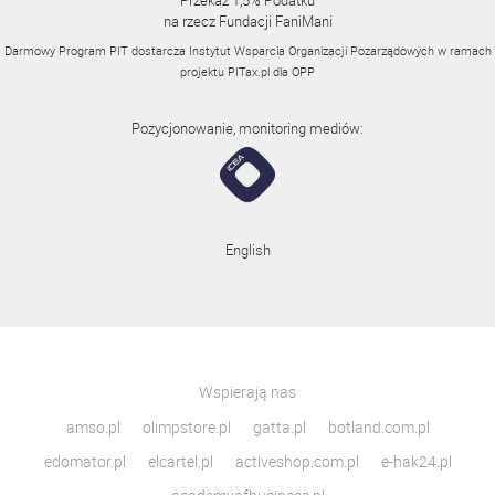
Przekaż 1,5% Podatku
na rzecz Fundacji FaniMani
Darmowy Program PIT dostarcza Instytut Wsparcia Organizacji Pozarządowych w ramach
projektu
PITax.pl
dla OPP
Pozycjonowanie, monitoring mediów:
English
Wspierają nas
amso.pl
olimpstore.pl
gatta.pl
botland.com.pl
edomator.pl
elcartel.pl
activeshop.com.pl
e-hak24.pl