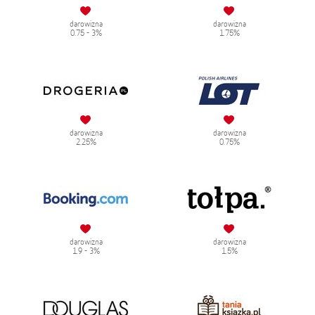
darowizna
darowizna
0.75 - 3%
1.75%
darowizna
darowizna
2.25%
0.75%
darowizna
darowizna
1.9 - 3%
1.5%