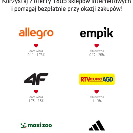
Korzystaj z oferty
1805 sklepów internetowych
i pomagaj bezpłatnie przy okazji zakupów!
darowizna
darowizna
0.11 - 1.78%
0.17 - 25%
darowizna
darowizna
1.75 - 3.5%
1 - 3%