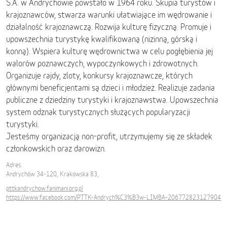
S.A. w Andrychowie powstało w 1964 roku. Skupia turystów i
krajoznawców, stwarza warunki ułatwiające im wędrowanie i
działalność krajoznawczą. Rozwija kulturę fizyczną. Promuje i
upowszechnia turystykę kwalifikowaną (nizinną, górską i
konną). Wspiera kulturę wędrownictwa w celu pogłębienia jej
walorów poznawczych, wypoczynkowych i zdrowotnych.
Organizuje rajdy, zloty, konkursy krajoznawcze, których
głównymi beneficjentami są dzieci i młodzież. Realizuje zadania
publiczne z dziedziny turystyki i krajoznawstwa. Upowszechnia
system odznak turystycznych służących popularyzacji
turystyki.
Jesteśmy organizacją non-profit, utrzymujemy się ze składek
członkowskich oraz darowizn.
Adres:
Andrychów 34-120, Krakowska 83,
pttkandrychow.fanimani.org.pl
https://www.facebook.com/PTTK-Andrych%C3%B3w-LIMBA-206772823127904