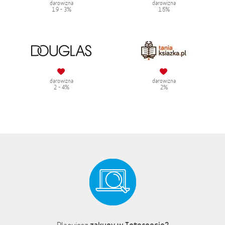
darowizna
darowizna
1.9 - 3%
1.5%
darowizna
darowizna
2 - 4%
2%