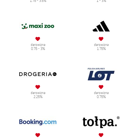
1.75 - 3.5%
1 - 3%
darowizna
darowizna
0.75 - 3%
1.75%
darowizna
darowizna
2.25%
0.75%