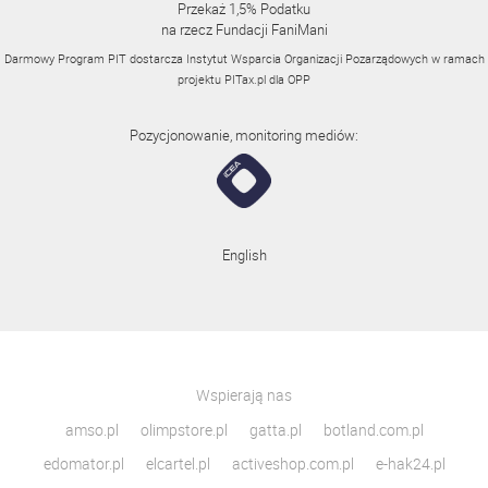
Przekaż 1,5% Podatku
na rzecz Fundacji FaniMani
Darmowy Program PIT dostarcza Instytut Wsparcia Organizacji Pozarządowych w ramach
projektu
PITax.pl
dla OPP
Pozycjonowanie, monitoring mediów:
English
Wspierają nas
amso.pl
olimpstore.pl
gatta.pl
botland.com.pl
edomator.pl
elcartel.pl
activeshop.com.pl
e-hak24.pl