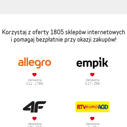
Korzystaj z oferty
1805 sklepów internetowych
i pomagaj bezpłatnie przy okazji zakupów!
darowizna
darowizna
0.11 - 1.78%
0.17 - 25%
darowizna
darowizna