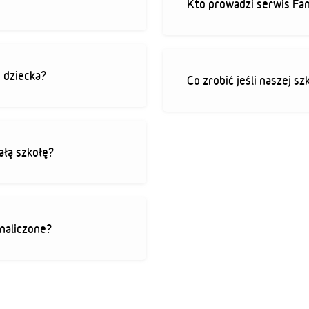
Kto prowadzi serwis Fan
o dziecka?
Co zrobić jeśli naszej sz
ałą szkołę?
 naliczone?