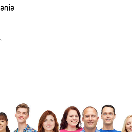
rania
e!