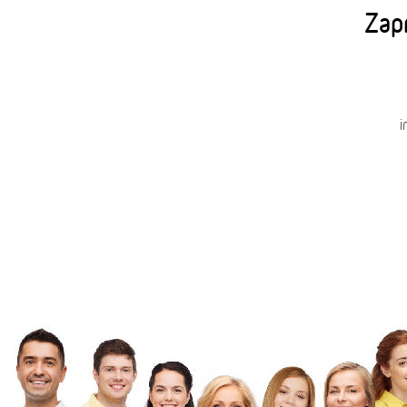
Zapr
i