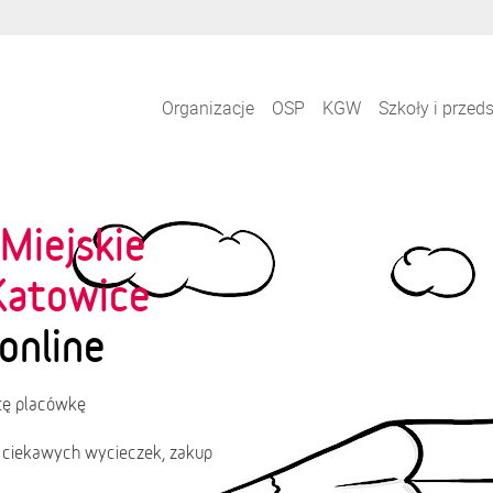
Organizacje
OSP
KGW
Szkoły i przed
Miejskie
Katowice
online
 tę placówkę
 ciekawych wycieczek, zakup