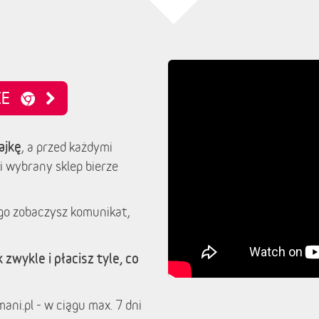
NIE
ajkę
, a przed każdymi
i wybrany sklep bierze
go zobaczysz komunikat,
 zwykle i płacisz tyle, co
ani.pl - w ciągu max. 7 dni