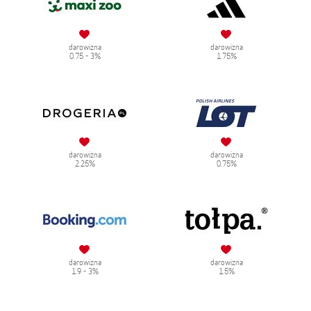
darowizna
darowizna
0.75 - 3%
1.75%
darowizna
darowizna
2.25%
0.75%
darowizna
darowizna
1.9 - 3%
1.5%