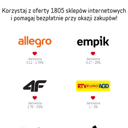
Korzystaj z oferty
1805 sklepów internetowych
i pomagaj bezpłatnie przy okazji zakupów!
darowizna
darowizna
0.11 - 1.78%
0.17 - 25%
darowizna
darowizna
1.75 - 3.5%
1 - 3%