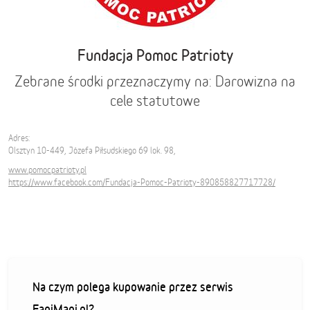
Fundacja Pomoc Patrioty
Zebrane środki przeznaczymy na: Darowizna na
cele statutowe
Adres:
Olsztyn 10-449, Józefa Piłsudskiego 69 lok. 98,
www.pomocpatrioty.pl
https://www.facebook.com/Fundacja-Pomoc-Patrioty-890858827717728/
Na czym polega kupowanie przez serwis
FaniMani.pl?