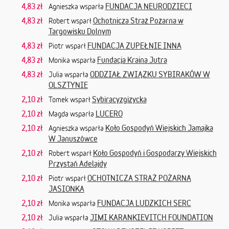
4,83 zł
FUNDACJA NEURODZIECI
Agnieszka wsparła
4,83 zł
Ochotnicza Straż Pożarna w
Robert wsparł
Targowisku Dolnym
4,83 zł
FUNDACJA ZUPEŁNIE INNA
Piotr wsparł
4,83 zł
Fundacja Kraina Jutra
Monika wsparła
4,83 zł
ODDZIAŁ ZWIĄZKU SYBIRAKÓW W
Julia wsparła
OLSZTYNIE
2,10 zł
Sybiracyzgizycka
Tomek wsparł
2,10 zł
LUCERO
Magda wsparła
2,10 zł
Koło Gospodyń Wiejskich Jamajka
Agnieszka wsparła
W Januszówce
2,10 zł
Koło Gospodyń i Gospodarzy Wiejskich
Robert wsparł
Przystań Adelajdy
2,10 zł
OCHOTNICZA STRAŻ POŻARNA
Piotr wsparł
JASIONKA
2,10 zł
FUNDACJA LUDZKICH SERC
Monika wsparła
2,10 zł
JIMI KARANKIEVITCH FOUNDATION
Julia wsparła