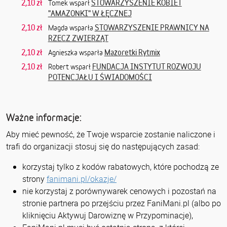
2,10 zł
STOWARZYSZENIE KOBIET
Tomek wsparł
"AMAZONKI" W ŁĘCZNEJ
2,10 zł
STOWARZYSZENIE PRAWNICY NA
Magda wsparła
RZECZ ZWIERZĄT
2,10 zł
Mażoretki Rytmix
Agnieszka wsparła
2,10 zł
FUNDACJA INSTYTUT ROZWOJU
Robert wsparł
POTENCJAŁU I ŚWIADOMOŚCI
Ważne informacje:
Aby mieć pewność, że Twoje wsparcie zostanie naliczone i
trafi do organizacji stosuj się do następujących zasad:
korzystaj tylko z kodów rabatowych, które pochodzą ze
strony
fanimani.pl/okazje/
nie korzystaj z porównywarek cenowych i pozostań na
stronie partnera po przejściu przez FaniMani.pl (albo po
kliknięciu Aktywuj Darowiznę w Przypominacje),