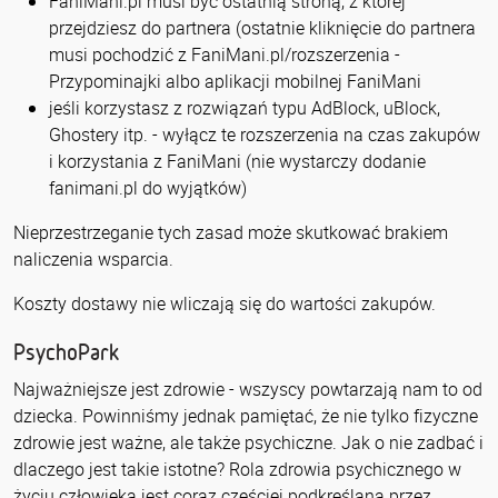
FaniMani.pl musi być ostatnią stroną, z której
przejdziesz do partnera (ostatnie kliknięcie do partnera
musi pochodzić z FaniMani.pl/rozszerzenia -
Przypominajki albo aplikacji mobilnej FaniMani
jeśli korzystasz z rozwiązań typu AdBlock, uBlock,
Ghostery itp. - wyłącz te rozszerzenia na czas zakupów
i korzystania z FaniMani (nie wystarczy dodanie
fanimani.pl do wyjątków)
Nieprzestrzeganie tych zasad może skutkować brakiem
naliczenia wsparcia.
Koszty dostawy nie wliczają się do wartości zakupów.
PsychoPark
Najważniejsze jest zdrowie - wszyscy powtarzają nam to od
dziecka. Powinniśmy jednak pamiętać, że nie tylko fizyczne
zdrowie jest ważne, ale także psychiczne. Jak o nie zadbać i
dlaczego jest takie istotne? Rola zdrowia psychicznego w
życiu człowieka jest coraz częściej podkreślana przez