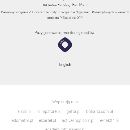
na rzecz Fundacji FaniMani
Darmowy Program PIT dostarcza Instytut Wsparcia Organizacji Pozarządowych w ramach
projektu
PITax.pl
dla OPP
Pozycjonowanie, monitoring mediów:
English
Wspierają nas
amso.pl
olimpstore.pl
gatta.pl
botland.com.pl
edomator.pl
elcartel.pl
activeshop.com.pl
e-hak24.pl
academyofbusiness.pl