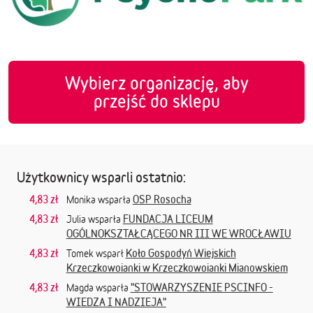
Wybierz organizację, aby
przejść do sklepu
Użytkownicy wsparli ostatnio:
4,83 zł
OSP Rosocha
Monika wsparła
4,83 zł
FUNDACJA LICEUM
Julia wsparła
OGÓLNOKSZTAŁCĄCEGO NR III WE WROCŁAWIU
4,83 zł
Koło Gospodyń Wiejskich
Tomek wsparł
Krzeczkowoianki w Krzeczkowoianki Mianowskiem
4,83 zł
"STOWARZYSZENIE PSCINFO -
Magda wsparła
WIEDZA I NADZIEJA"