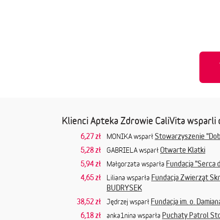
Klienci Apteka Zdrowie CaliVita wsparli 
6,27 zł
Stowarzyszenie "Do
MONIKA wsparł
5,28 zł
Otwarte Klatki
GABRIELA wsparł
5,94 zł
Fundacja "Serca 
Małgorzata wsparła
4,65 zł
Fundacja Zwierząt Sk
Liliana wsparła
BUDRYSEK
38,52 zł
Fundacja im. o. Damia
Jędrzej wsparł
6,18 zł
Puchaty Patrol St
anka1nina wsparła