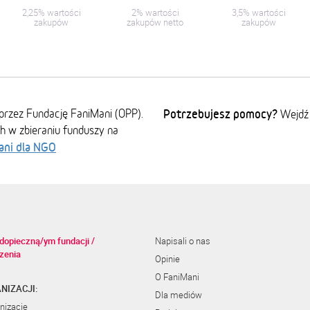
2,25% wartości
2% wartości
3,5% wartości
zakupów
zakupów netto
zakupów
przez Fundację FaniMani (OPP).
Potrzebujesz pomocy?
Wejdź
ch w zbieraniu funduszy na
ani dla NGO
dopieczną/ym fundacji /
Napisali o nas
zenia
Opinie
O FaniMani
NIZACJI:
Dla mediów
nizację