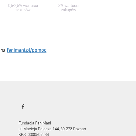
0,5-2,5% wartości
3% wartości
zakupów
zakupów
fanimani.pl/pomoc
 na
Fundacja FaniMani
ul. Macieja Palacza 144, 60-278 Poznań
KRS: 0000507234