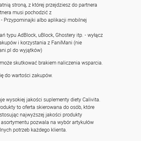
tnią stroną, z której przejdziesz do partnera
artnera musi pochodzić z
- Przypominajki albo aplikacji mobilnej
zań typu AdBlock, uBlock, Ghostery itp. - wyłącz
zakupów i korzystania z FaniMani (nie
ni.pl do wyjątków)
 może skutkować brakiem naliczenia wsparcia.
ię do wartości zakupów.
je wysokiej jakości suplementy diety Calivita.
odukty to oferta skierowana do osób, które
stosując najwyższej jakości produkty
o asortymentu pozwala na wybór artykułów
nych potrzeb każdego klienta.