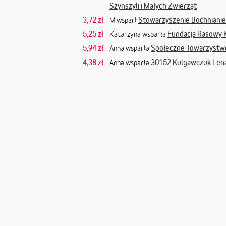
Szynszyli i Małych Zwierząt
3,72 zł
Stowarzyszenie Bochniani
M wsparł
5,25 zł
Fundacja Rasowy 
Katarzyna wsparła
5,94 zł
Społeczne Towarzystwo
Anna wsparła
4,38 zł
30152 Kulgawczuk Len
Anna wsparła