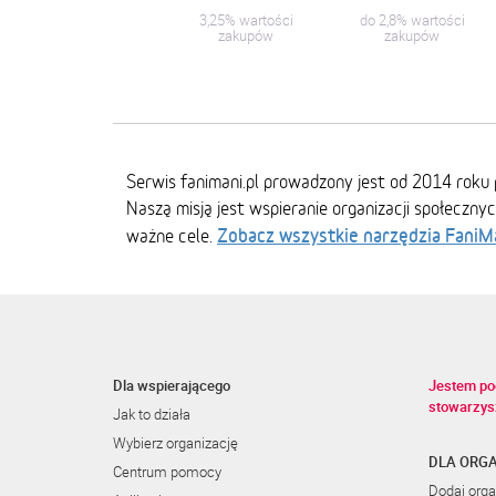
3,25% wartości
do 2,8% wartości
zakupów
zakupów
Serwis fanimani.pl prowadzony jest od 2014 roku 
Naszą misją jest wspieranie organizacji społeczny
Zobacz wszystkie narzędzia FaniM
ważne cele.
Dla wspierającego
Jestem po
stowarzys
Jak to działa
Wybierz organizację
DLA ORGA
Centrum pomocy
Dodaj orga