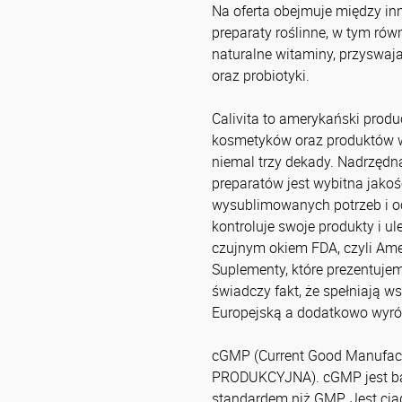
Na oferta obejmuje między in
preparaty roślinne, w tym rów
naturalne witaminy, przyswaja
oraz probiotyki.
Calivita to amerykański produ
kosmetyków oraz produktów we
niemal trzy dekady. Nadrzędn
preparatów jest wybitna jakoś
wysublimowanych potrzeb i oc
kontroluje swoje produkty i u
czujnym okiem FDA, czyli Ame
Suplementy, które prezentuje
świadczy fakt, że spełniają w
Europejską a dodatkowo wyróż
cGMP (Current Good Manufac
PRODUKCYJNA). cGMP jest b
standardem niż GMP. Jest cią