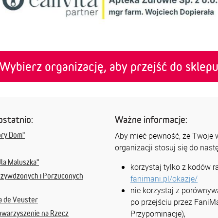
Wybierz organizację, aby przejść do sklep
ostatnio:
Ważne informacje:
bry Dom"
Aby mieć pewność, że Twoje ws
organizacji stosuj się do nas
dla Maluszka"
korzystaj tylko z kodów 
rzywdzonych i Porzuconych
fanimani.pl/okazje/
nie korzystaj z porównyw
na de Veuster
po przejściu przez FaniMa
Przypominacje),
owarzyszenie na Rzecz