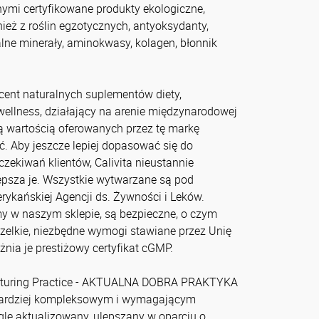
nymi certyfikowane produkty ekologiczne,
nież z roślin egzotycznych, antyoksydanty,
lne minerały, aminokwasy, kolagen, błonnik
cent naturalnych suplementów diety,
llness, działający na arenie międzynarodowej
ą wartością oferowanych przez tę markę
ć. Aby jeszcze lepiej dopasować się do
zekiwań klientów, Calivita nieustannie
lepsza je. Wszystkie wytwarzane są pod
rykańskiej Agencji ds. Żywności i Leków.
my w naszym sklepie, są bezpieczne, o czym
szelkie, niezbędne wymogi stawiane przez Unię
nia je prestiżowy certyfikat cGMP.
turing Practice - AKTUALNA DOBRA PRAKTYKA
ardziej kompleksowym i wymagającym
gle aktualizowany, ulepszany w oparciu o