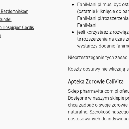
FaniMani.pl musi być osta
(ostatnie kliknięcie do p
e Bezdomniakom
FaniMani.pl/rozszerzenia 
Kundel
FaniMani
 Hospicjum Cordis
jeśli korzystasz z rozwią
a
te rozszerzenia na czas 
wystarczy dodanie fanima
Nieprzestrzeganie tych zasad
Koszty dostawy nie wliczają s
Apteka Zdrowie CaliVita
Sklep pharmavita.com.pl oferu
Dostępne w naszym sklepie pr
chcą zadbać o swoje zdrowie 
naturalne. Szerokość naszeg
dostosowanych do indywidual