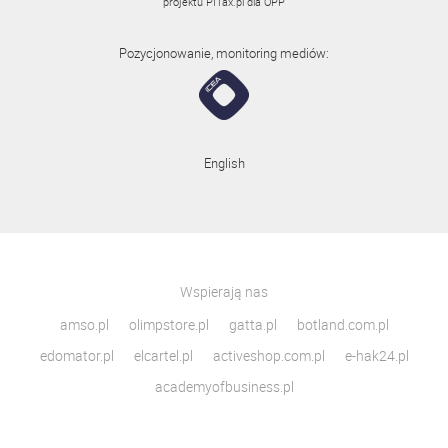
projektu
PITax.pl
dla OPP
Pozycjonowanie, monitoring mediów:
English
Wspierają nas
amso.pl
olimpstore.pl
gatta.pl
botland.com.pl
edomator.pl
elcartel.pl
activeshop.com.pl
e-hak24.pl
academyofbusiness.pl