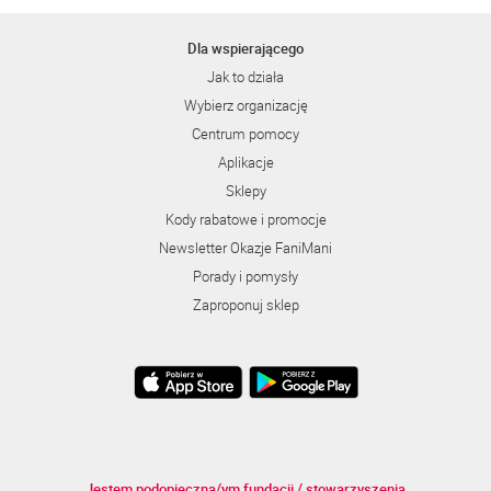
Dla wspierającego
Jak to działa
Wybierz organizację
Centrum pomocy
Aplikacje
Sklepy
Kody rabatowe i promocje
Newsletter Okazje FaniMani
Porady i pomysły
Zaproponuj sklep
Jestem podopieczną/ym fundacji / stowarzyszenia