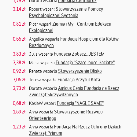
1,79 zł
Fundacja Centaurus
Dorota wsparła
3,14 zł
Stowarzyszenie Pomocy
Robert wsparł
Psychologicznej Syntonia
0,81 zł
Ziemia i My - Centrum Edukacji
Piotr wsparł
Ekologicznej
0,55 zł
Fundacja Hospicjum dla Kotów
Angelika wsparła
Bezdomnych
3,83 zł
Fundacja Zobacz…JESTEM
Julia wsparła
3,38 zł
Fundacja "Szare, bure i łaciate"
Maria wsparła
0,92 zł
Stowarzyszenie Blisko
Renata wsparła
3,06 zł
Fundacja Przytul Kota
Teresa wsparła
3,73 zł
Amicus Canis Fundacja na Rzecz
Dorota wsparła
Zwierząt Skrzywdzonych
0,68 zł
Fundacja "NAGLE SAMI"
KasiaW wsparł
1,59 zł
Stowarzyszenie Rozwoju
Anna wsparła
Orienteeringu
1,23 zł
Fundacja Na Rzecz Ochrony Dzikich
Anna wsparła
Zwierząt Primum