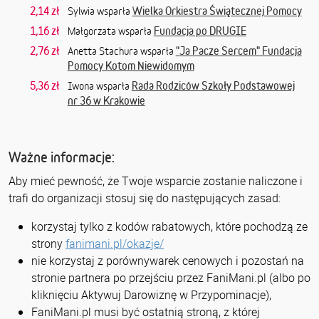
2,14 zł
Wielka Orkiestra Świątecznej Pomocy
Sylwia wsparła
1,16 zł
Fundacja po DRUGIE
Małgorzata wsparła
2,76 zł
"Ja Pacze Sercem" Fundacja
Anetta Stachura wsparła
Pomocy Kotom Niewidomym
5,36 zł
Rada Rodziców Szkoły Podstawowej
Iwona wsparła
nr 36 w Krakowie
Ważne informacje:
Aby mieć pewność, że Twoje wsparcie zostanie naliczone i
trafi do organizacji stosuj się do następujących zasad:
korzystaj tylko z kodów rabatowych, które pochodzą ze
strony
fanimani.pl/okazje/
nie korzystaj z porównywarek cenowych i pozostań na
stronie partnera po przejściu przez FaniMani.pl (albo po
kliknięciu Aktywuj Darowiznę w Przypominacje),
FaniMani.pl musi być ostatnią stroną, z której