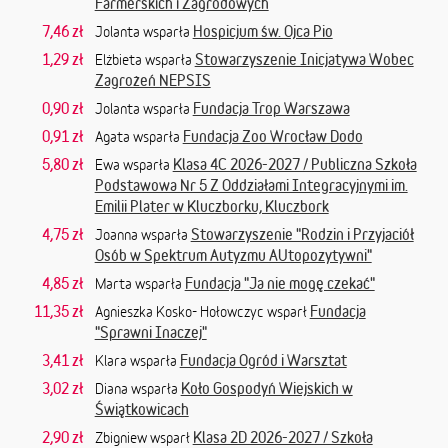
Farmerskich i Zagrodowych
7,46 zł
Hospicjum św. Ojca Pio
Jolanta wsparła
1,29 zł
Stowarzyszenie Inicjatywa Wobec
Elżbieta wsparła
Zagrożeń NEPSIS
0,90 zł
Fundacja Trop Warszawa
Jolanta wsparła
0,91 zł
Fundacja Zoo Wrocław Dodo
Agata wsparła
5,80 zł
Klasa 4C 2026-2027 / Publiczna Szkoła
Ewa wsparła
Podstawowa Nr 5 Z Oddziałami Integracyjnymi im.
Emilii Plater w Kluczborku, Kluczbork
4,75 zł
Stowarzyszenie "Rodzin i Przyjaciół
Joanna wsparła
Osób w Spektrum Autyzmu AUtopozytywni"
4,85 zł
Fundacja "Ja nie mogę czekać"
Marta wsparła
11,35 zł
Fundacja
Agnieszka Kosko- Hołowczyc wsparł
"Sprawni Inaczej"
3,41 zł
Fundacja Ogród i Warsztat
Klara wsparła
3,02 zł
Koło Gospodyń Wiejskich w
Diana wsparła
Świątkowicach
2,90 zł
Klasa 2D 2026-2027 / Szkoła
Zbigniew wsparł