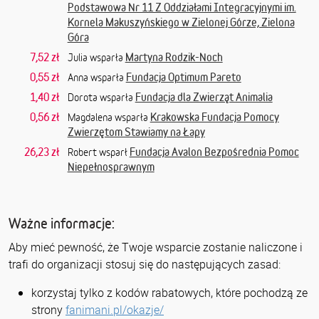
Podstawowa Nr 11 Z Oddziałami Integracyjnymi im.
Kornela Makuszyńskiego w Zielonej Górze, Zielona
Góra
7,52 zł
Martyna Rodzik-Noch
Julia wsparła
0,55 zł
Fundacja Optimum Pareto
Anna wsparła
1,40 zł
Fundacja dla Zwierząt Animalia
Dorota wsparła
0,56 zł
Krakowska Fundacja Pomocy
Magdalena wsparła
Zwierzętom Stawiamy na Łapy
26,23 zł
Fundacja Avalon Bezpośrednia Pomoc
Robert wsparł
Niepełnosprawnym
Ważne informacje:
Aby mieć pewność, że Twoje wsparcie zostanie naliczone i
trafi do organizacji stosuj się do następujących zasad:
korzystaj tylko z kodów rabatowych, które pochodzą ze
strony
fanimani.pl/okazje/