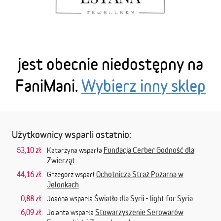
jest obecnie niedostępny na
FaniMani.
Wybierz inny sklep
Użytkownicy wsparli ostatnio:
53,10 zł
Fundacja Cerber Godność dla
Katarzyna wsparła
Zwierząt
44,16 zł
Ochotnicza Straż Pożarna w
Grzegorz wsparł
Jelonkach
0,88 zł
Światło dla Syrii - light for Syria
Joanna wsparła
6,09 zł
Stowarzyszenie Serowarów
Jolanta wsparła