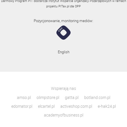
Darmowy Program PIT dostarcza Instytut Wsparcia Organizacji Pozarządowych w ramach
projektu
PITax.pl
dla OPP
Pozycjonowanie, monitoring mediów:
English
Wspierają nas
amso.pl
olimpstore.pl
gatta.pl
botland.com.pl
edomator.pl
elcartel.pl
activeshop.com.pl
e-hak24.pl
academyofbusiness.pl