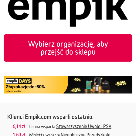
Wybierz organizację, aby
przejść do sklepu
Klienci Empik.com wsparli ostatnio:
6,14 zł
Stowarzyszenie Uwolnij PSA
Hanna wsparła
1,59 zł
Niepubliczne Przedszkole
Wioletta wsparła