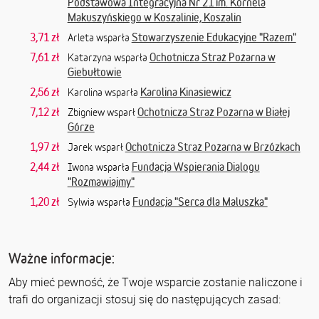
Podstawowa Integracyjna Nr 21 im. Kornela
Makuszyńskiego w Koszalinie, Koszalin
3,71 zł
Stowarzyszenie Edukacyjne "Razem"
Arleta wsparła
7,61 zł
Ochotnicza Straż Pożarna w
Katarzyna wsparła
Giebułtowie
2,56 zł
Karolina Kinasiewicz
Karolina wsparła
7,12 zł
Ochotnicza Straż Pożarna w Białej
Zbigniew wsparł
Górze
1,97 zł
Ochotnicza Straż Pożarna w Brzózkach
Jarek wsparł
2,44 zł
Fundacja Wspierania Dialogu
Iwona wsparła
"Rozmawiajmy"
1,20 zł
Fundacja "Serca dla Maluszka"
Sylwia wsparła
Ważne informacje:
Aby mieć pewność, że Twoje wsparcie zostanie naliczone i
trafi do organizacji stosuj się do następujących zasad: