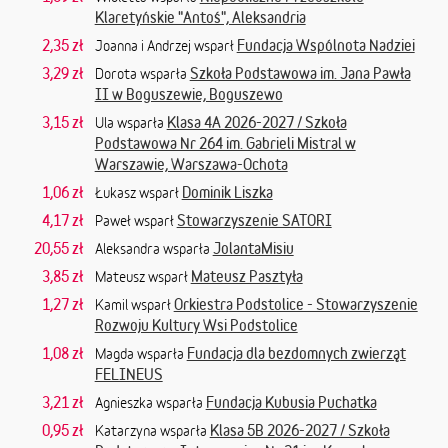
Klaretyńskie "Antoś", Aleksandria
2,35 zł
Fundacja Wspólnota Nadziei
Joanna i Andrzej wsparł
3,29 zł
Szkoła Podstawowa im. Jana Pawła
Dorota wsparła
II w Boguszewie, Boguszewo
3,15 zł
Klasa 4A 2026-2027 / Szkoła
Ula wsparła
Podstawowa Nr 264 im. Gabrieli Mistral w
Warszawie, Warszawa-Ochota
1,06 zł
Dominik Liszka
Łukasz wsparł
4,17 zł
Stowarzyszenie SATORI
Paweł wsparł
20,55 zł
JolantaMisiu
Aleksandra wsparła
3,85 zł
Mateusz Pasztyła
Mateusz wsparł
1,27 zł
Orkiestra Podstolice - Stowarzyszenie
Kamil wsparł
Rozwoju Kultury Wsi Podstolice
1,08 zł
Fundacja dla bezdomnych zwierząt
Magda wsparła
FELINEUS
3,21 zł
Fundacja Kubusia Puchatka
Agnieszka wsparła
0,95 zł
Klasa 5B 2026-2027 / Szkoła
Katarzyna wsparła