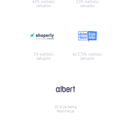
4,5% wartości
2,5% wartości
zakupów
zakupów
5% wartości
do 3,75% wartości
zakupów
zakupów
20 zł za pełną
rejestrację