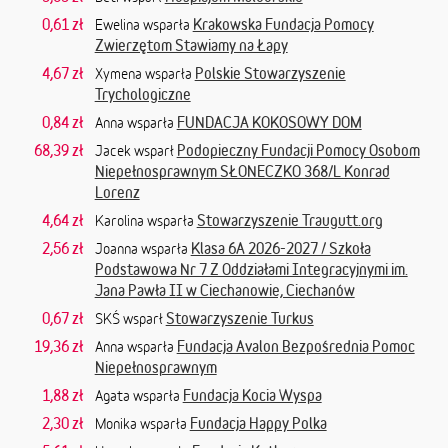
0,61 zł
Krakowska Fundacja Pomocy
Ewelina wsparła
Zwierzętom Stawiamy na Łapy
4,67 zł
Polskie Stowarzyszenie
Xymena wsparła
Trychologiczne
0,84 zł
FUNDACJA KOKOSOWY DOM
Anna wsparła
68,39 zł
Podopieczny Fundacji Pomocy Osobom
Jacek wsparł
Niepełnosprawnym SŁONECZKO 368/L Konrad
Lorenz
4,64 zł
Stowarzyszenie Traugutt.org
Karolina wsparła
2,56 zł
Klasa 6A 2026-2027 / Szkoła
Joanna wsparła
Podstawowa Nr 7 Z Oddziałami Integracyjnymi im.
Jana Pawła II w Ciechanowie, Ciechanów
0,67 zł
Stowarzyszenie Turkus
SKŚ wsparł
19,36 zł
Fundacja Avalon Bezpośrednia Pomoc
Anna wsparła
Niepełnosprawnym
1,88 zł
Fundacja Kocia Wyspa
Agata wsparła
2,30 zł
Fundacja Happy Polka
Monika wsparła