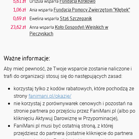
5,61 zł
Fundacja Kotkowo
Urszula wsparła
1,06 zł
Fundacja Pomocy Zwierzętom "Kłębek"
Ania wsparła
0,69 zł
Staś Szczepanik
Ewelina wsparła
23,62 zł
Koło Gospodyń Wiejskich w
Anna wsparła
Pieczyskach
Ważne informacje:
Aby mieć pewność, że Twoje wsparcie zostanie naliczone i
trafi do organizacji stosuj się do następujących zasad:
korzystaj tylko z kodów rabatowych, które pochodzą ze
strony
fanimani.pl/okazje/
nie korzystaj z porównywarek cenowych i pozostań na
stronie partnera po przejściu przez FaniMani.pl (albo po
kliknięciu Aktywuj Darowiznę w Przypominacje),
FaniMani.pl musi być ostatnią stroną, z której
przejdziesz do partnera (ostatnie kliknięcie do partnera