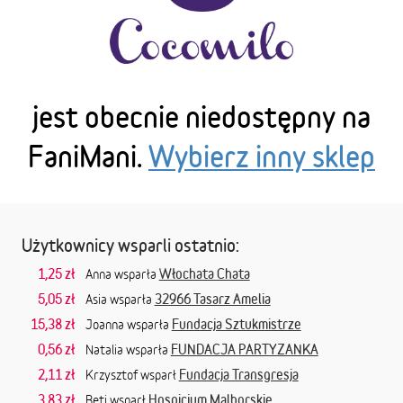
jest obecnie niedostępny na
FaniMani.
Wybierz inny sklep
Użytkownicy wsparli ostatnio:
1,25 zł
Włochata Chata
Anna wsparła
5,05 zł
32966 Tasarz Amelia
Asia wsparła
15,38 zł
Fundacja Sztukmistrze
Joanna wsparła
0,56 zł
FUNDACJA PARTYZANKA
Natalia wsparła
2,11 zł
Fundacja Transgresja
Krzysztof wsparł
3,83 zł
Hospicjum Malborskie
Beti wsparł