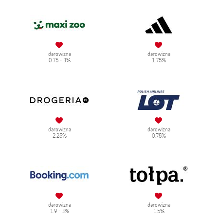
darowizna
darowizna
0.75 - 3%
1.75%
darowizna
darowizna
2.25%
0.75%
darowizna
darowizna
1.9 - 3%
1.5%