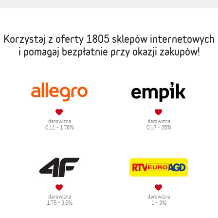
Korzystaj z oferty
1805 sklepów internetowych
i pomagaj bezpłatnie przy okazji zakupów!
darowizna
darowizna
0.11 - 1.78%
0.17 - 25%
darowizna
darowizna
1.75 - 3.5%
1 - 3%