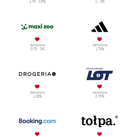
1.75 - 3.5%
1 - 3%
darowizna
darowizna
0.75 - 3%
1.75%
darowizna
darowizna
2.25%
0.75%