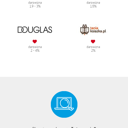
darowizna
darowizna
1.9 - 3%
1.5%
darowizna
darowizna
2 - 4%
2%