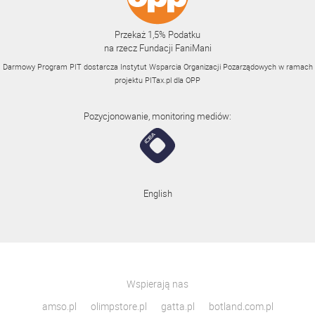
Przekaż 1,5% Podatku
na rzecz Fundacji FaniMani
Darmowy Program PIT dostarcza Instytut Wsparcia Organizacji Pozarządowych w ramach
projektu
PITax.pl
dla OPP
Pozycjonowanie, monitoring mediów:
English
Wspierają nas
amso.pl
olimpstore.pl
gatta.pl
botland.com.pl