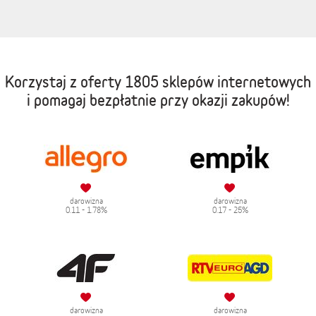
Korzystaj z oferty
1805 sklepów internetowych
i pomagaj bezpłatnie przy okazji zakupów!
darowizna
darowizna
0.11 - 1.78%
0.17 - 25%
darowizna
darowizna