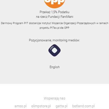
Przekaż 1,5% Podatku
na rzecz Fundacji FaniMani
Darmowy Program PIT dostarcza Instytut Wsparcia Organizacji Pozarządowych w ramach
projektu
PITax.pl
dla OPP
Pozycjonowanie, monitoring mediów:
English
Wspierają nas
amso.pl
olimpstore.pl
gatta.pl
botland.com.pl