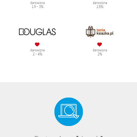
darowizna
darowizna
1.9 - 3%
1.5%
darowizna
darowizna
2 - 4%
2%