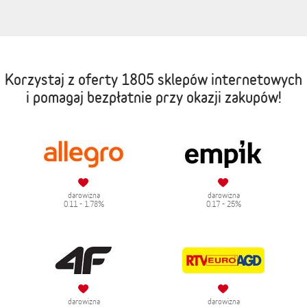
Korzystaj z oferty
1805 sklepów internetowych
i pomagaj bezpłatnie przy okazji zakupów!
darowizna
darowizna
0.11 - 1.78%
0.17 - 25%
darowizna
darowizna