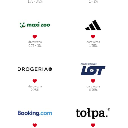
1.75 - 3.5%
1 - 3%
darowizna
darowizna
0.75 - 3%
1.75%
darowizna
darowizna
2.25%
0.75%