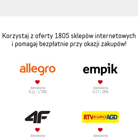
Korzystaj z oferty
1805 sklepów internetowych
i pomagaj bezpłatnie przy okazji zakupów!
darowizna
darowizna
0.11 - 1.78%
0.17 - 25%
darowizna
darowizna