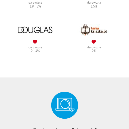
darowizna
darowizna
1.9 - 3%
1.5%
darowizna
darowizna
2 - 4%
2%