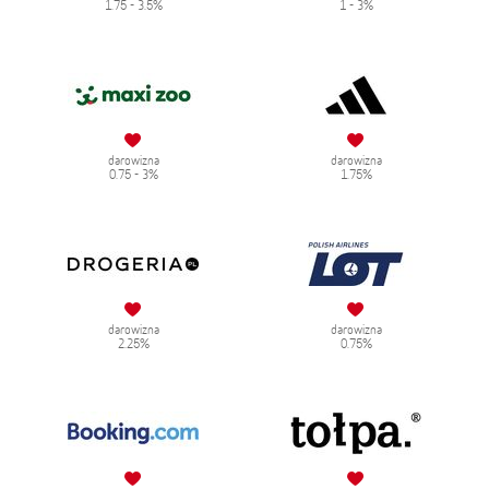
1.75 - 3.5%
1 - 3%
darowizna
darowizna
0.75 - 3%
1.75%
darowizna
darowizna
2.25%
0.75%