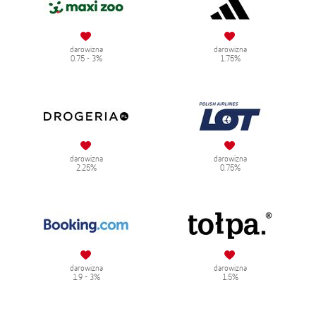
darowizna
darowizna
0.75 - 3%
1.75%
darowizna
darowizna
2.25%
0.75%
darowizna
darowizna
1.9 - 3%
1.5%