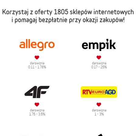
Korzystaj z oferty
1805 sklepów internetowych
i pomagaj bezpłatnie przy okazji zakupów!
darowizna
darowizna
0.11 - 1.78%
0.17 - 25%
darowizna
darowizna
1.75 - 3.5%
1 - 3%