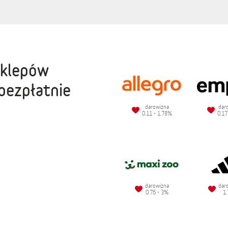
sklepów
bezpłatnie
darowizna
dar
0.11 - 1.78%
0.17
darowizna
dar
0.75 - 3%
1