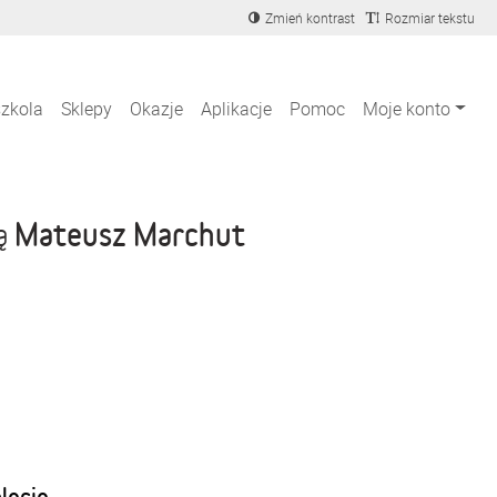
Zmień kontrast
Rozmiar tekstu
szkola
Sklepy
Okazje
Aplikacje
Pomoc
Moje konto
Mateusz Marchut
ją
blecie