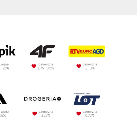
owizna
darowizna
darowizna
 - 25%
1.75 - 3.5%
1 - 3%
owizna
darowizna
darowizna
.75%
2.25%
0.75%