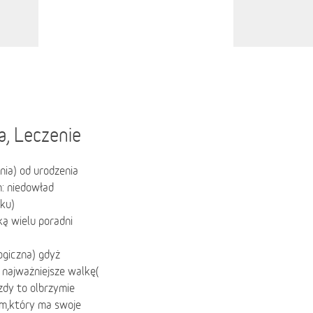
a, Leczenie
nia) od urodzenia
h: niedowład
ku)
ą wielu poradni
ogiczna) gdyż
 najważniejsze walkę(
azdy to olbrzymie
em,który ma swoje