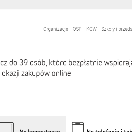
Organizacje
OSP
KGW
Szkoły i przed
cz do 39 osób, które bezpłatnie wspiera
 okazji zakupów online
Na komputerze
Na telefonie i ta