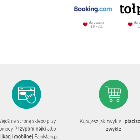
darowizna
dar
1.9 - 3%
1
ejdź na stronę sklepu przy
płacisz
Kupujesz jak zwykle i
Przypominajki
omocy
albo
zwykle
likacji mobilnej
FaniMani.pl