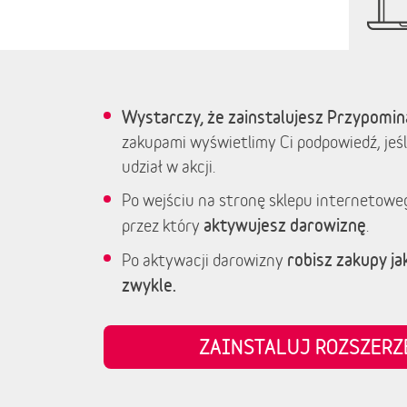
Wystarczy, że zainstalujesz Przypomin
zakupami wyświetlimy Ci podpowiedź, jeśl
udział w akcji.
Po wejściu na stronę sklepu internetowe
aktywujesz darowiznę
przez który
.
robisz zakupy jak
Po aktywacji darowizny
zwykle.
ZAINSTALUJ ROZSZER