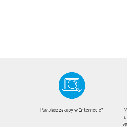
zakupy w Internecie?
W
Planujesz
p
ap