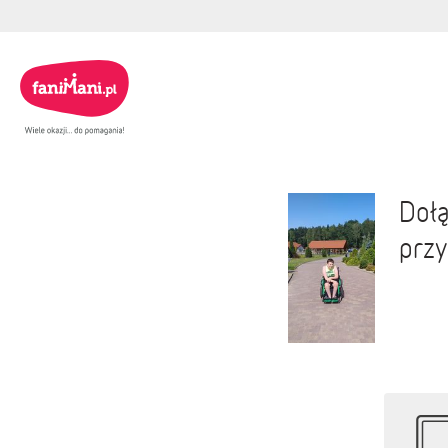
Dołą
przy