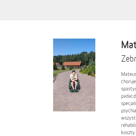
Mat
Zebr
Mateusz
choruje
spastyc
padacz
specjal
psychia
wszystk
rehabil
koszty