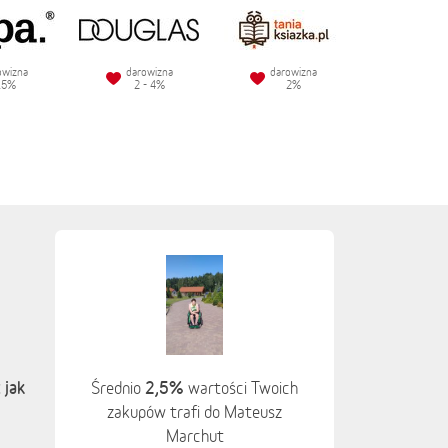
owizna
darowizna
darowizna
.5%
2 - 4%
2%
 jak
2,5%
Średnio
wartości Twoich
zakupów trafi do Mateusz
Marchut