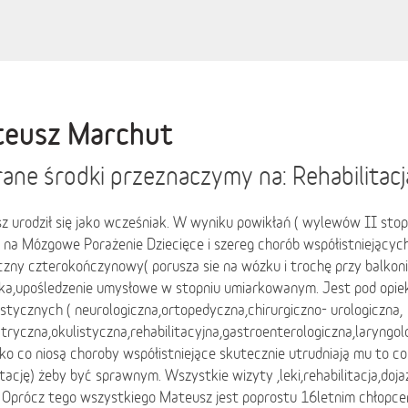
eusz Marchut
ane środki przeznaczymy na: Rehabilitacj
 urodził się jako wcześniak. W wyniku powikłań ( wylewów II stop
 na Mózgowe Porażenie Dziecięce i szereg chorób współistniejącyc
zny czterokończynowy( porusza sie na wózku i trochę przy balkoni
ka,upośledzenie umysłowe w stopniu umiarkowanym. Jest pod opiek
istycznych ( neurologiczna,ortopedyczna,chirurgiczno- urologiczna,
tryczna,okulistyczna,rehabilitacyjna,gastroenterologiczna,laryngol
o co niosą choroby współistniejące skutecznie utrudniają mu to co
itację) żeby być sprawnym. Wszystkie wizyty ,leki,rehabilitacja,doj
. Oprócz tego wszystkiego Mateusz jest poprostu 16letnim chłopc