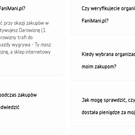
aniMani.pl?
Czy weryfikujecie organi
FaniMani.pl?
ać przy okazji zakupów w
ktywujesz Darowiznę (1
arowizny trafi do
b każdy wygrywa - Ty masz
iznę, a sklep internetowy
Kiedy wybrana organizac
moim zakupom?
ę podczas zakupów
Jak mogę sprawdzić, czy
odwiedzić
dostała pieniądze za mo