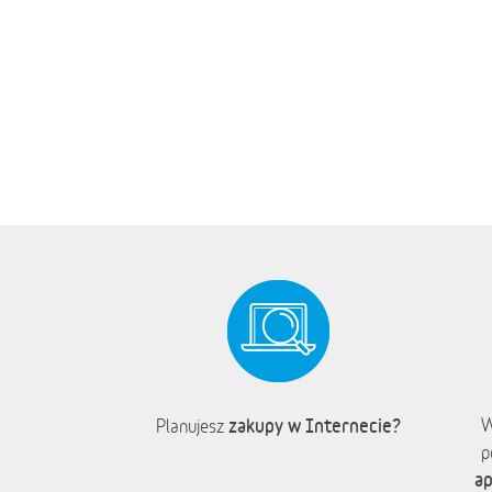
zakupy w Internecie?
W
Planujesz
p
ap