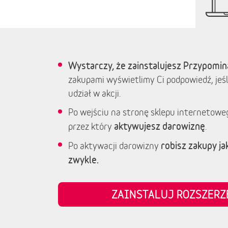
Wystarczy, że zainstalujesz Przypomin
zakupami wyświetlimy Ci podpowiedź, jeśl
udział w akcji.
Po wejściu na stronę sklepu internetowe
aktywujesz darowiznę
przez który
.
robisz zakupy jak
Po aktywacji darowizny
zwykle.
ZAINSTALUJ ROZSZER