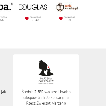
owizna
darowizna
darowizna
.5%
2 - 4%
2%
 jak
2,5%
Średnio
wartości Twoich
zakupów trafi do Fundacja na
Rzecz Zwierząt Marzenia