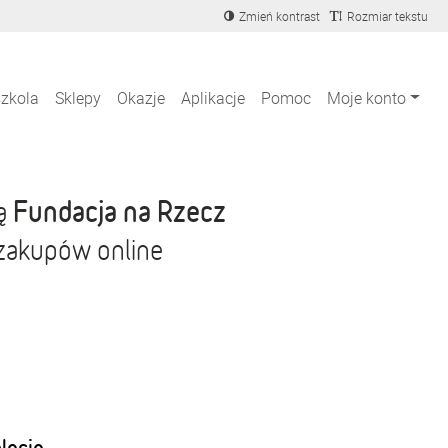
Zmień kontrast
Rozmiar tekstu
szkola
Sklepy
Okazje
Aplikacje
Pomoc
Moje konto
Fundacja na Rzecz
ją
 zakupów online
blecie