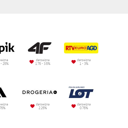
owizna
darowizna
darowizna
 - 25%
1.75 - 3.5%
1 - 3%
owizna
darowizna
darowizna
.75%
2.25%
0.75%