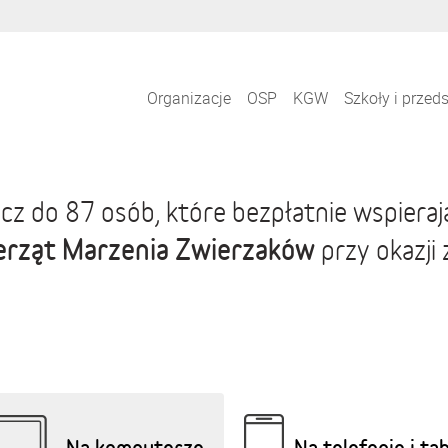
Organizacje
OSP
KGW
Szkoły i przed
cz do 87 osób, które bezpłatnie wspiera
erząt Marzenia Zwierzaków
przy okazji
Na komputerze
Na telefonie i ta