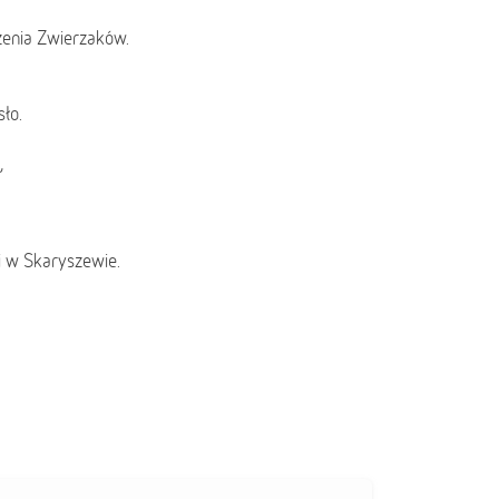
rzenia Zwierzaków.
ło.
,
i w Skaryszewie.