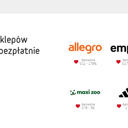
sklepów
bezpłatnie
darowizna
dar
0.11 - 1.78%
0.17
darowizna
dar
0.75 - 3%
1