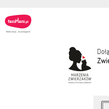
Dołą
Zwi