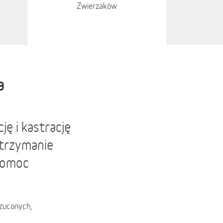
Zwierzaków
a
ję i kastrację
Utrzymanie
 Pomoc
zuconych,