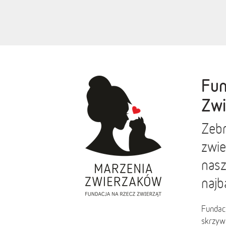
Fun
Zwi
Zebr
zwie
nasz
najb
Fundac
skrzyw