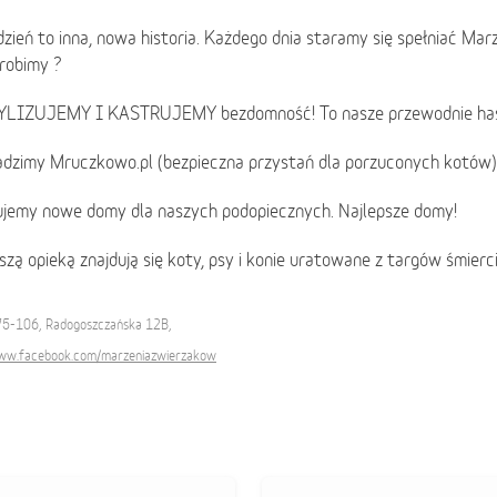
zień to inna, nowa historia. Każdego dnia staramy się spełniać Ma
robimy ?
YLIZUJEMY I KASTRUJEMY bezdomność! To nasze przewodnie has
adzimy Mruczkowo.pl (bezpieczna przystań dla porzuconych kotów)
dujemy nowe domy dla naszych podopiecznych. Najlepsze domy!
zą opieką znajdują się koty, psy i konie uratowane z targów śmierc
 75-106, Radogoszczańska 12B,
www.facebook.com/marzeniazwierzakow