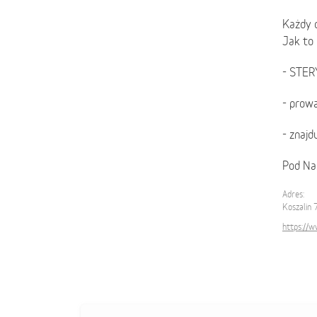
Każdy d
Jak to 
- STER
- prow
- znaj
Pod Nas
Adres:
Koszalin
https://