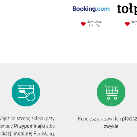
darowizna
dar
1.9 - 3%
1
ejdź na stronę sklepu przy
płacisz
Kupujesz jak zwykle i
Przypominajki
omocy
albo
zwykle
likacji mobilnej
FaniMani.pl