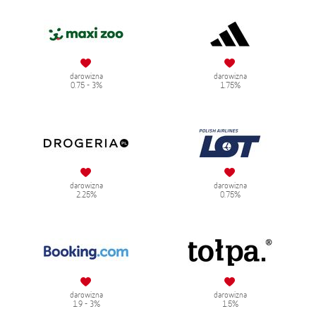
darowizna
darowizna
0.75 - 3%
1.75%
darowizna
darowizna
2.25%
0.75%
darowizna
darowizna
1.9 - 3%
1.5%