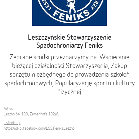
Leszczyńskie Stowarzyszenie
Spadochroniarzy Feniks
Zebrane środki przeznaczymy na: Wspieranie
bieżącej działalności Stowarzyszenia, Zakup
sprzętu niezbędnego do prowadzenia szkoleń
spadochronowych, Popularyzację sportu i kultury
fizycznej
Adres:
Leszno 64-100, Zamenhofa 102/8,
lssfeniks.pl
https://pl-pl.facebook.com/LSS.Feniks.Leszno