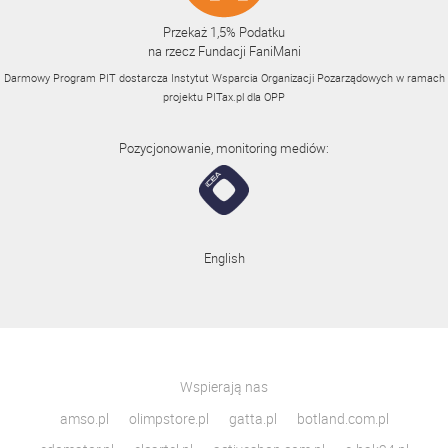
Przekaż 1,5% Podatku
na rzecz Fundacji FaniMani
Darmowy Program PIT dostarcza Instytut Wsparcia Organizacji Pozarządowych w ramach
projektu
PITax.pl
dla OPP
Pozycjonowanie, monitoring mediów:
English
Wspierają nas
amso.pl
olimpstore.pl
gatta.pl
botland.com.pl