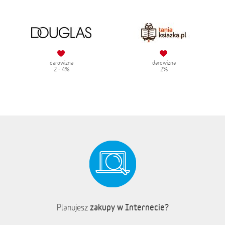
darowizna
darowizna
2 - 4%
2%
zakupy w Internecie?
Planujesz