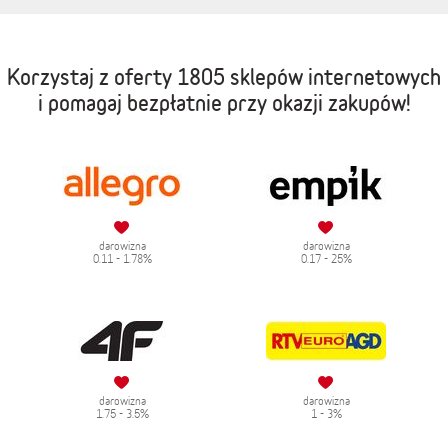
Korzystaj z oferty
1805 sklepów internetowych
i pomagaj bezpłatnie przy okazji zakupów!
darowizna
darowizna
0.11 - 1.78%
0.17 - 25%
darowizna
darowizna
1.75 - 3.5%
1 - 3%