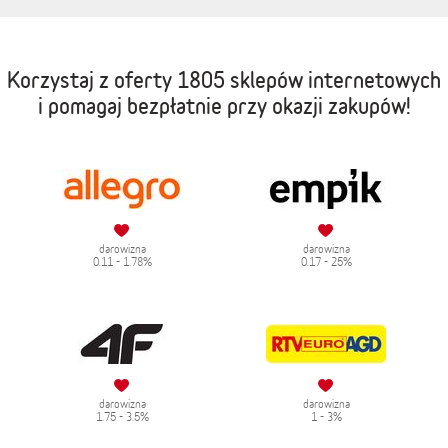
Korzystaj z oferty
1805 sklepów internetowych
i pomagaj bezpłatnie przy okazji zakupów!
darowizna
darowizna
0.11 - 1.78%
0.17 - 25%
darowizna
darowizna
1.75 - 3.5%
1 - 3%