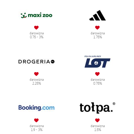
darowizna
darowizna
0.75 - 3%
1.75%
darowizna
darowizna
2.25%
0.75%
darowizna
darowizna
1.9 - 3%
1.5%