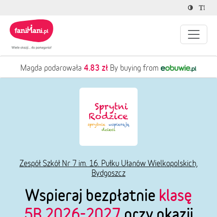
4.83 zł
 podarowała
By buying from
Agnies
Zespół Szkół Nr 7 im. 16. Pułku Ułanów Wielkopolskich,
Bydgoszcz
Wspieraj bezpłatnie
klasę
5B 2026-2027
przy okazji