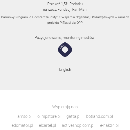
Przekaż 1,5% Podatku
na rzecz Fundacji FaniMani
Darmowy Program PIT dostarcza Instytut Wsparcia Organizacji Pozarządowych w ramach
projektu
PITax.pl
dla OPP
Pozycjonowanie, monitoring mediów:
English
Wspierają nas
amso.pl
olimpstore.pl
gatta.pl
botland.com.pl
edomator.pl
elcartel.pl
activeshop.com.pl
e-hak24.pl