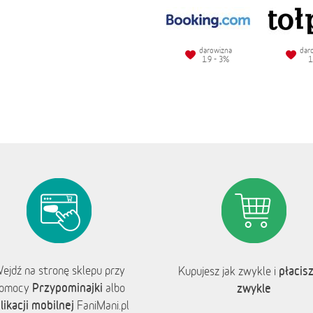
darowizna
dar
1.9 - 3%
1
ejdź na stronę sklepu przy
płacisz
Kupujesz jak zwykle i
Przypominajki
omocy
albo
zwykle
likacji mobilnej
FaniMani.pl