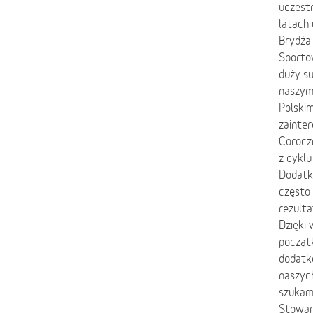
uczestn
latach 
Brydża 
Sporto
duży su
naszym
Polski
zainte
Coroczn
z cyklu
Dodatko
często 
rezulta
Dzięki
począt
dodatko
naszych
szukam
Stowarz