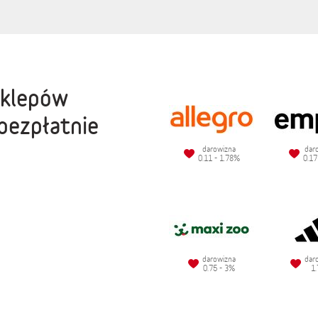
sklepów
bezpłatnie
darowizna
dar
0.11 - 1.78%
0.17
darowizna
dar
0.75 - 3%
1