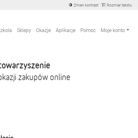
Zmień kontrast
Rozmiar tekstu
szkola
Sklepy
Okazje
Aplikacje
Pomoc
Moje konto
towarzyszenie
okazji zakupów online
blecie