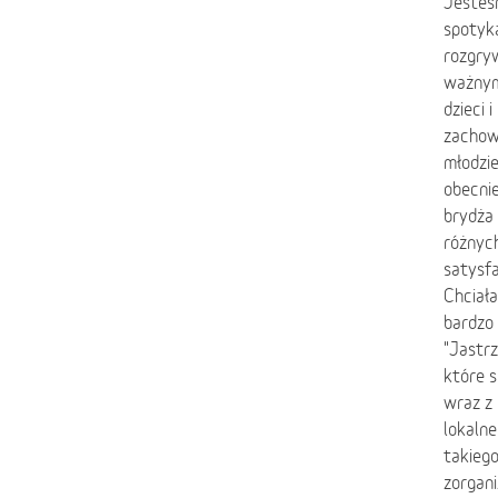
Jesteś
spotyka
rozgryw
ważnym
dzieci
zachowa
młodzie
obecnie
brydża 
różnych
satysfa
Chciał
bardzo 
"Jastr
które s
wraz z 
lokalne
takiego
zorgan