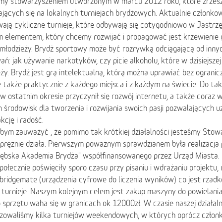
my stowarzyszeniem utworzonym w marcu 2012 roku, które zrzesz
jących się na lokalnych turniejach brydżowych. Aktualnie członko
ają cykliczne turnieje, które odbywają się cotygodniowo w Jastrzę
 elementem, który chcemy rozwijać i propagować jest krzewienie 
 i młodzieży. Brydż sportowy może być rozrywką odciągającą od in
ń: jak używanie narkotyków, czy picie alkoholu, które w dzisiejszej
ży. Brydż jest grą intelektualną, którą można uprawiać bez ograni
 także praktycznie z każdego miejsca i z każdym na świecie. Do tak
w ostatnim okresie przyczynił się rozwój internetu, a także coraz 
 środowisk dla tworzenia i rozwijania swoich pasji pozwalających
kcję i radość.
abym zauważyć , że pomimo tak krótkiej działalności jesteśmy Sto
prężnie działa. Pierwszym poważnym sprawdzianem była realizacja 
zębska Akademia Brydża" współfinansowanego przez Urząd Miasta. 
połecznie poświęciły sporo czasu przy pisaniu i wdrażaniu projektu
bridgemate (urządzenia cyfrowe do liczenia wyników) co jest rzadkoś
 turnieje. Naszym kolejnym celem jest zakup maszyny do powielania
 sprzętu waha się w granicach ok 12000zł. W czasie naszej działaln
izowaliśmy kilka turniejów weekendowych, w których oprócz członk