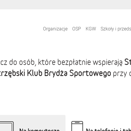
Organizacje
OSP
KGW
Szkoły i przed
S
cz do osób, które bezpłatnie wspierają
trzębski Klub Brydża Sportowego
przy 
Na komputerze
Na telefonie i ta