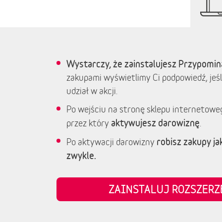
Wystarczy, że zainstalujesz Przypomin
zakupami wyświetlimy Ci podpowiedź, jeśl
udział w akcji.
Po wejściu na stronę sklepu internetowe
aktywujesz darowiznę
przez który
.
robisz zakupy jak
Po aktywacji darowizny
zwykle.
ZAINSTALUJ ROZSZER