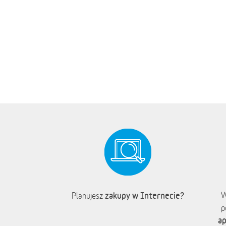
zakupy w Internecie?
W
Planujesz
p
ap