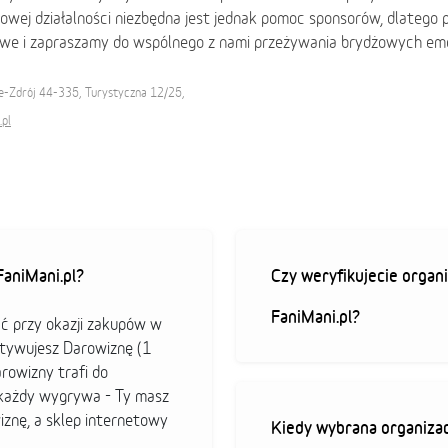
owej działalności niezbędna jest jednak pomoc sponsorów, dlatego 
owe i zapraszamy do wspólnego z nami przeżywania brydżowych emo
e-Zdrój 44-335, Turystyczna 12/25,
.pl
aniMani.pl?
Czy weryfikujecie organi
FaniMani.pl?
ać przy okazji zakupów w
ktywujesz Darowiznę (1
arowizny trafi do
b każdy wygrywa - Ty masz
iznę, a sklep internetowy
Kiedy wybrana organizac