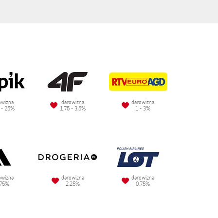
owizna
darowizna
darowizna
 - 25%
1.75 - 3.5%
1 - 3%
owizna
darowizna
darowizna
.75%
2.25%
0.75%