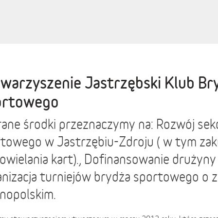
warzyszenie Jastrzębski Klub Br
ortowego
ane środki przeznaczymy na: Rozwój sekc
towego w Jastrzębiu-Zdroju ( w tym za
owielania kart)., Dofinansowanie drużyny I
nizacja turniejów brydża sportowego o z
nopolskim.