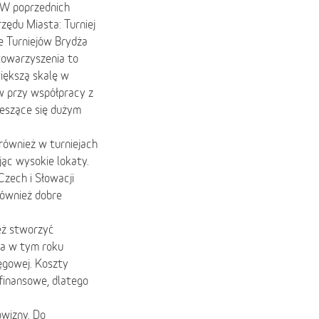
. W poprzednich
zędu Miasta: Turniej
le Turniejów Brydża
towarzyszenia to
większą skalę w
 przy współpracy z
ieszące się dużym
 również w turniejach
jąc wysokie lokaty.
Czech i Słowacji
również dobre
eż stworzyć
 a w tym roku
ęgowej. Koszty
finansowe, dlatego
owizny. Do