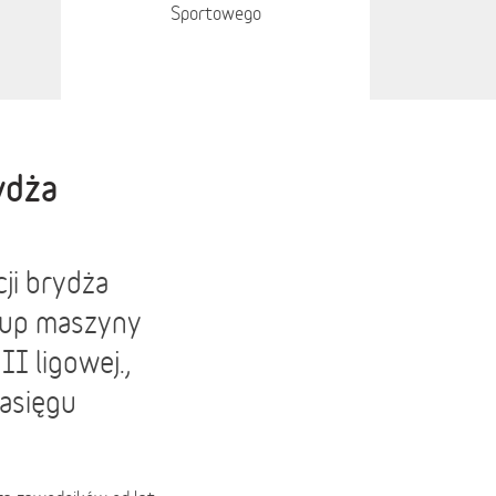
Sportowego
ydża
ji brydża
kup maszyny
I ligowej.,
asięgu