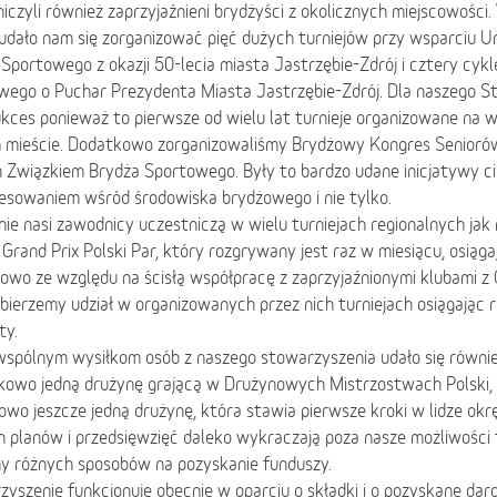
iczyli również zaprzyjaźnieni brydżyści z okolicznych miejscowości
udało nam się zorganizować pięć dużych turniejów przy wsparciu Ur
Sportowego z okazji 50-lecia miasta Jastrzębie-Zdrój i cztery cyk
wego o Puchar Prezydenta Miasta Jastrzębie-Zdrój. Dla naszego S
kces ponieważ to pierwsze od wielu lat turnieje organizowane na 
 mieście. Dodatkowo zorganizowaliśmy Brydżowy Kongres Seniorów
m Związkiem Brydża Sportowego. Były to bardzo udane inicjatywy c
resowaniem wśród środowiska brydżowego i nie tylko.
ie nasi zawodnicy uczestniczą w wielu turniejach regionalnych jak
 Grand Prix Polski Par, który rozgrywany jest raz w miesiącu, osiąga
wo ze względu na ścisłą współpracę z zaprzyjaźnionymi klubami z 
bierzemy udział w organizowanych przez nich turniejach osiągając 
ty.
 wspólnym wysiłkom osób z naszego stowarzyszenia udało się równi
kowo jedną drużynę grającą w Drużynowych Mistrzostwach Polski,
wo jeszcze jedną drużynę, która stawia pierwsze kroki w lidze okr
 planów i przedsięwzięć daleko wykraczają poza nasze możliwości 
y różnych sposobów na pozyskanie funduszy.
yszenie funkcjonuje obecnie w oparciu o składki i o pozyskane dar