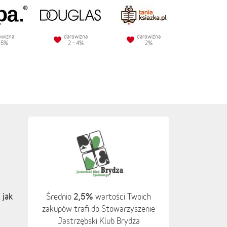
owizna
darowizna
darowizna
.5%
2 - 4%
2%
 jak
2,5%
Średnio
wartości Twoich
zakupów trafi do Stowarzyszenie
Jastrzębski Klub Brydża