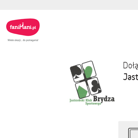
Dołą
Jas