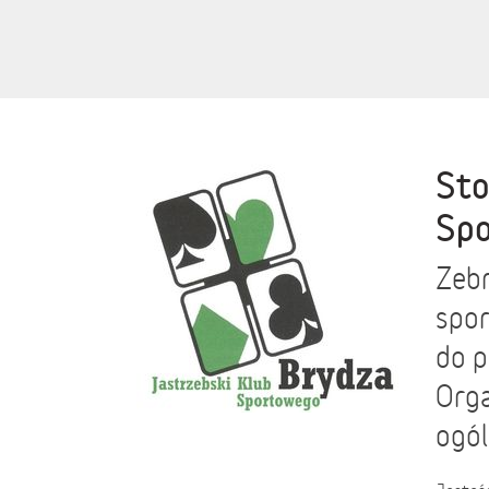
Sto
Sp
Zebr
spor
do p
Orga
ogól