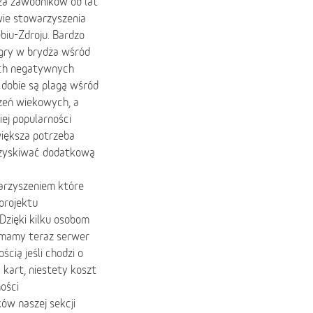
a zawodników od lat
wie stowarzyszenia
biu-Zdroju. Bardzo
gry w brydża wśród
nych negatywnych
 dobie są plagą wśród
czeń wiekowych, a
iej popularności
większa potrzeba
 uzyskiwać dodatkową
warzyszeniem które
projektu
Dzięki kilku osobom
, mamy teraz serwer
cią jeśli chodzi o
 kart, niestety koszt
ości
ów naszej sekcji