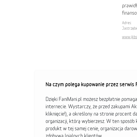
prawidł
finans
Adres:
Jastrzębi
www.jkbs
Na czym polega kupowanie przez serwis F
Dzięki FaniMani.pl możesz bezpłatnie pomag
internecie. Wystarczy, że przed zakupami A
kliknięcie!), a określony na stronie procent d
organizacji, którą wybierzesz. W ten sposó
produkt w tej samej cenie, organizacja darow
zdobywa lojalnych klientów