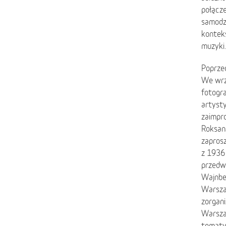
połącze
samodzi
kontekś
muzyki.
Poprze
We wrz
fotogra
artysty
zaimpro
Roksan
zaprosz
z 1936 
przedwo
Wajnbe
Warsza
zorgan
Warsza
tematy