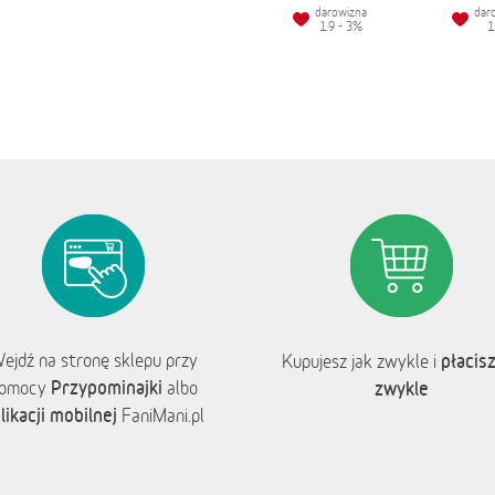
darowizna
dar
1.9 - 3%
1
ejdź na stronę sklepu przy
płacisz
Kupujesz jak zwykle i
Przypominajki
omocy
albo
zwykle
likacji mobilnej
FaniMani.pl