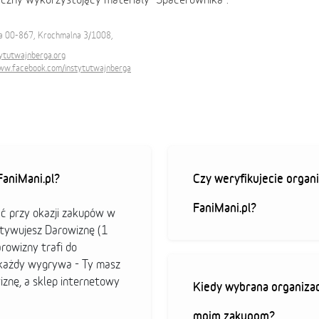
 00-867, Krochmalna 3/1008,
ytutwajnberga.org
www.facebook.com/instytutwajnberga
aniMani.pl?
Czy weryfikujecie organi
FaniMani.pl?
ać przy okazji zakupów w
ktywujesz Darowiznę (1
arowizny trafi do
b każdy wygrywa - Ty masz
iznę, a sklep internetowy
Kiedy wybrana organizac
moim zakupom?