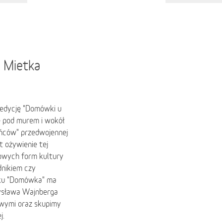
 Mietka
 edycję "Domówki u
ę pod murem i wokół
ańców" przedwojennej
 ożywienie tej
nowych form kultury
dnikiem czy
roku "Domówka" ma
zysława Wajnberga
owymi oraz skupimy
j.