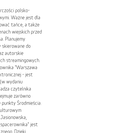
rczości polsko-
wymi. Ważne jest dla
ować tańce, a także
renach wiejskich przed
sa. Planujemy
y skierowane do
az autorskie
ach streamingowych.
erownika "Warszawa
tronicznej - jest
z (w wydaniu
adza czytelnika
bejmuje zarówno
e punkty Środmieścia.
okulturowym
 Jasionowska,
"spacerownika" jest
znego. Dzięki