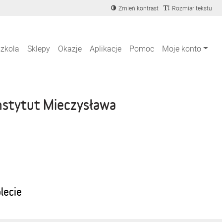
Zmień kontrast
Rozmiar tekstu
szkola
Sklepy
Okazje
Aplikacje
Pomoc
Moje konto
nstytut Mieczysława
blecie