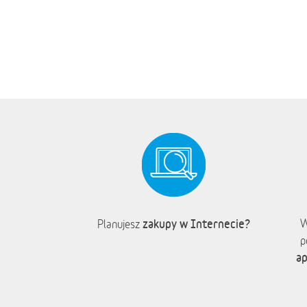
zakupy w Internecie?
W
Planujesz
p
ap