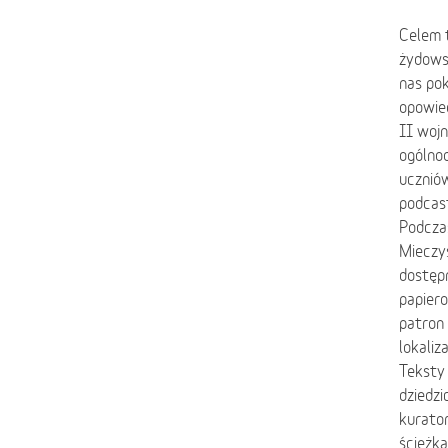
Celem t
żydowsk
nas pok
opowied
II woj
ogólnod
uczniów
podcas
Podcza
Mieczys
dostępn
papier
patron 
lokaliz
Teksty 
dziedz
kurator
ścieżk