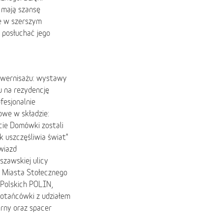
i mają szansę
je w szerszym
 posłuchać jego
 wernisażu: wystawy
u na rezydencję
fesjonalnie
owe w składzie:
ie Domówki zostali
k uszczęśliwia świat"
wiazd
szawskiej ulicy
u Miasta Stołecznego
Polskich POLIN,
otańcówki z udziałem
rny oraz spacer