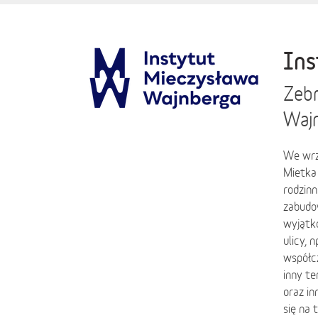
Ins
Zebr
Wajn
We wrz
Mietka
rodzinn
zabudow
wyjątk
ulicy, 
współc
inny t
oraz i
się na 