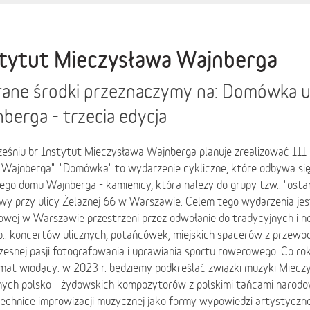
tytut Mieczysława Wajnberga
ane środki przeznaczymy na: Domówka u
berga - trzecia edycja
eśniu br Instytut Mieczysława Wajnberga planuje zrealizować III
 Wajnberga". "Domówka" to wydarzenie cykliczne, które odbywa si
ego domu Wajnberga - kamienicy, która należy do grupy tzw.: "ost
y przy ulicy Żelaznej 66 w Warszawie. Celem tego wydarzenia jest
owej w Warszawie przestrzeni przez odwołanie do tradycyjnych i 
np.: koncertów ulicznych, potańcówek, miejskich spacerów z przewo
zesnej pasji fotografowania i uprawiania sportu rowerowego. Co 
emat wiodący: w 2023 r. będziemy podkreślać związki muzyki Miec
nnych polsko - żydowskich kompozytorów z polskimi tańcami narod
technice improwizacji muzycznej jako formy wypowiedzi artystyczne