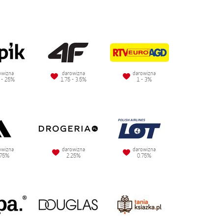
owizna
darowizna
darowizna
 - 25%
1.75 - 3.5%
1 - 3%
owizna
darowizna
darowizna
.75%
2.25%
0.75%