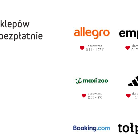
sklepów
bezpłatnie
darowizna
dar
0.11 - 1.78%
0.17
darowizna
dar
0.75 - 3%
1