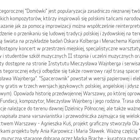
egorocznej "Domówki" jest popularyzacja zasadniczo nieznanej twó
ich kompozytorów, którzy inspirowali się polskimi tańcami narodo
azanie jak za pomocą improwizacji można współcześnie reinterpret
zenie o przenikaniu się ludowej tradycji polskiej i żydowskiej na te
ną świata na przykładzie badań Oskara Kolberga i Menachema Kipni
ostępny koncert w przestrzeni miejskiej, specjalistyczne warsztat
 i studentów szkół muzycznych II stopnia i uczelni muzycznych or
ty dostępne na stronie Instytutu Mieczysława Wajnberga i serwis
s tegorocznej edycji odbędzie się także rowerowy rajd trasą spac
ława Wajnberga". "Spacerownik" powstał w wersji papierowej i elek
y gratis w trzech wersjach językowych: polskiej, angielskiej i jidys
owym). Opowiada historię przedwojennej Warszawy, po której oprow
Fundacji, kompozytor, Mieczysław Wajnberg i jego rodzina. Trasa o
acje należące do terenu dawnej Dzielnicy Północnej, ale także ważn
napisała znana varsavianistka i przewodniczka zajmująca się wiel
ictwem Warszawy - Agnieszka Kuś, projekt graficzny stworzyła Ola
kami projektu były Ania Karpowicz i Maria Sławek. Ważną częścią 
a muzyczna staranne dobrana przez Marka Brachę - kuratora muzyc