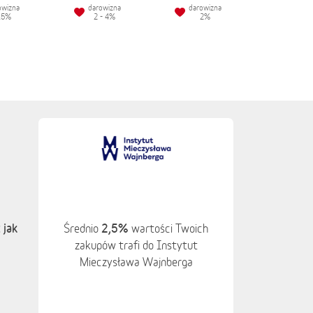
owizna
darowizna
darowizna
.5%
2 - 4%
2%
 jak
2,5%
Średnio
wartości Twoich
zakupów trafi do Instytut
Mieczysława Wajnberga