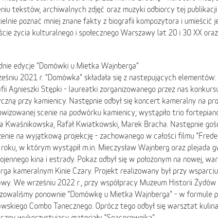
niu tekstów, archiwalnych zdjęć oraz muzyki odbiorcy tej publikacj
elnie poznać mniej znane fakty z biografii kompozytora i umieścić 
cie życia kulturalnego i społecznego Warszawy lat 20 i 30 XX oraz
dnie edycje "Domówki u Mietka Wajnberga"
eśniu 2021 r. "Domówka" składała się z nastepujących elementów:
fii Agnieszki Stępki - laureatki zorganizowanego przez nas konkurs
czną przy kamienicy. Następnie odbył się koncert kameralny na pro
wizowanej scenie na podwórku kamienicy; wystąpiło trio fortepian
a Kwaśnikowska, Rafał Kwiatkowski, Marek Bracha. Następnie gośc
enie na wyjątkową projekcję - zachowanego w całości filmu "Frede
roku, w którym wystąpił m.in. Mieczysław Wajnberg oraz plejada g
jennego kina i estrady. Pokaz odbył się w położonym na nowej, war
rga kameralnym Kinie Czary. Projekt realizowany był przy wsparci
wy. We wrześniu 2022 r., przy współpracy Muzeum Historii Żydów 
izowaliśmy ponownie "Domówkę u Mietka Wajnberga" - w formule p
wskiego Combo Tanecznego. Oprócz tego odbył się warsztat kulina
czny wykorzystujący materiały "Spacerownika".