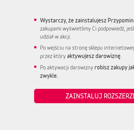
Wystarczy, że zainstalujesz Przypomin
zakupami wyświetlimy Ci podpowiedź, jeśl
udział w akcji.
Po wejściu na stronę sklepu internetowe
aktywujesz darowiznę
przez który
.
robisz zakupy jak
Po aktywacji darowizny
zwykle.
ZAINSTALUJ ROZSZER