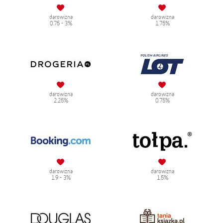
darowizna
darowizna
0.75 - 3%
1.75%
darowizna
darowizna
2.25%
0.75%
darowizna
darowizna
1.9 - 3%
1.5%