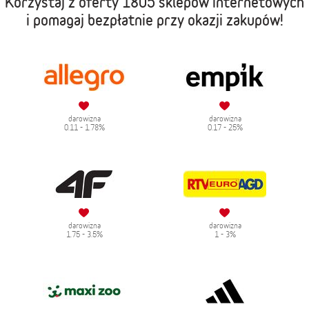
Korzystaj z oferty
1805 sklepów internetowych
i pomagaj bezpłatnie przy okazji zakupów!
darowizna
darowizna
0.11 - 1.78%
0.17 - 25%
darowizna
darowizna
1.75 - 3.5%
1 - 3%