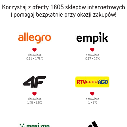
Korzystaj z oferty
1805 sklepów internetowych
i pomagaj bezpłatnie przy okazji zakupów!
darowizna
darowizna
0.11 - 1.78%
0.17 - 25%
darowizna
darowizna
1.75 - 3.5%
1 - 3%