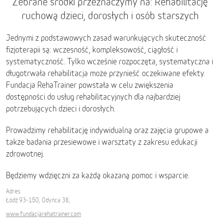
Zebrane środki przeznaczymy na: Rehabilitację
ruchową dzieci, dorosłych i osób starszych
Jednymi z podstawowych zasad warunkujących skuteczność
fizjoterapii są: wczesność, kompleksowość, ciągłość i
systematyczność. Tylko wcześnie rozpoczęta, systematyczna i
długotrwała rehabilitacja może przynieść oczekiwane efekty.
Fundacja RehaTrainer powstała w celu zwiększenia
dostępności do usług rehabilitacyjnych dla najbardziej
potrzebujących dzieci i dorosłych.
Prowadzimy rehabilitację indywidualną oraz zajęcia grupowe a
także badania przesiewowe i warsztaty z zakresu edukacji
zdrowotnej.
Będziemy wdzięczni za każdą okazaną pomoc i wsparcie.
Adres:
Łódź 93-150, Odyńca 38,
www.fundacjarehatrainer.com