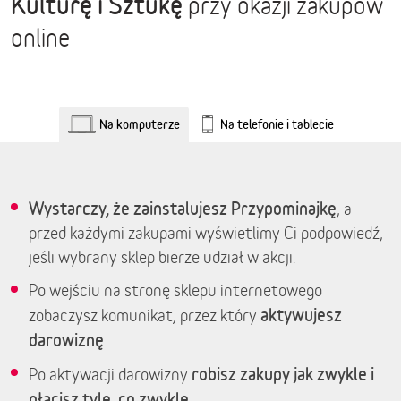
Kulturę i Sztukę
przy okazji zakupów
online
Na komputerze
Na telefonie i tablecie
Wystarczy, że zainstalujesz Przypominajkę
, a
przed każdymi zakupami wyświetlimy Ci podpowiedź,
jeśli wybrany sklep bierze udział w akcji.
Po wejściu na stronę sklepu internetowego
aktywujesz
zobaczysz komunikat, przez który
darowiznę
.
robisz zakupy jak zwykle i
Po aktywacji darowizny
płacisz tyle, co zwykle.