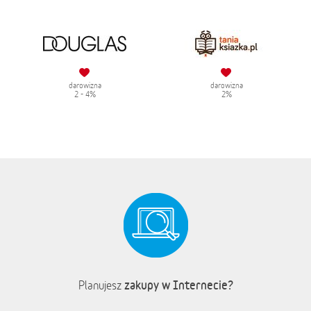
darowizna
darowizna
2 - 4%
2%
zakupy w Internecie?
Planujesz