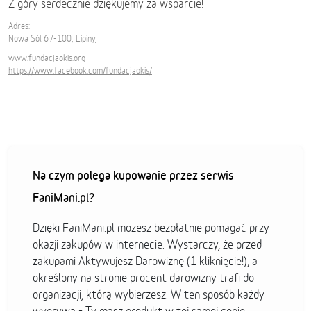
Z góry serdecznie dziękujemy za wsparcie!
Adres:
Nowa Sól 67-100, Lipiny,
www.fundacjaokis.org
https://www.facebook.com/fundacjaokis/
Na czym polega kupowanie przez serwis
FaniMani.pl?
Dzięki FaniMani.pl możesz bezpłatnie pomagać przy
okazji zakupów w internecie. Wystarczy, że przed
zakupami Aktywujesz Darowiznę (1 kliknięcie!), a
określony na stronie procent darowizny trafi do
organizacji, którą wybierzesz. W ten sposób każdy