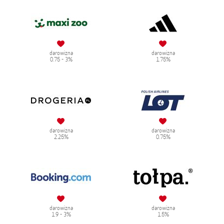
darowizna
darowizna
0.75 - 3%
1.75%
darowizna
darowizna
2.25%
0.75%
darowizna
darowizna
1.9 - 3%
1.5%