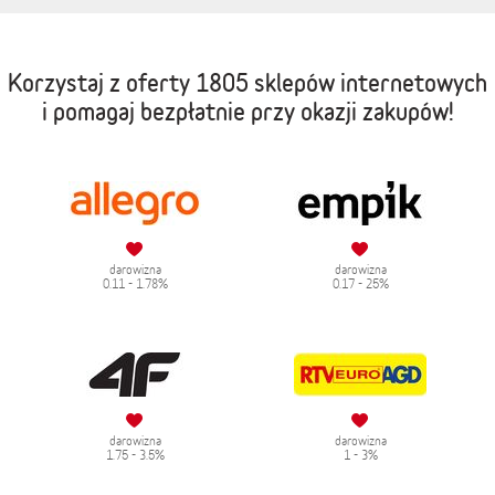
Korzystaj z oferty
1805 sklepów internetowych
i pomagaj bezpłatnie przy okazji zakupów!
darowizna
darowizna
0.11 - 1.78%
0.17 - 25%
darowizna
darowizna
1.75 - 3.5%
1 - 3%