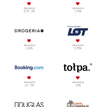
darowizna
darowizna
0.75 - 3%
1.75%
darowizna
darowizna
2.25%
0.75%
darowizna
darowizna
1.9 - 3%
1.5%