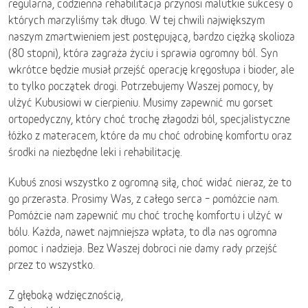
regularna, codzienna rehabilitacja przynosi malutkie sukcesy o
których marzyliśmy tak długo. W tej chwili największym
naszym zmartwieniem jest postępującą, bardzo ciężką skolioza
(80 stopni), która zagraża życiu i sprawia ogromny ból. Syn
wkrótce będzie musiał przejść operację kręgosłupa i bioder, ale
to tylko początek drogi. Potrzebujemy Waszej pomocy, by
ulżyć Kubusiowi w cierpieniu. Musimy zapewnić mu gorset
ortopedyczny, który choć trochę złagodzi ból, specjalistyczne
łóżko z materacem, które da mu choć odrobinę komfortu oraz
środki na niezbędne leki i rehabilitację.
Kubuś znosi wszystko z ogromną siłą, choć widać nieraz, że to
go przerasta. Prosimy Was, z całego serca – pomóżcie nam.
Pomóżcie nam zapewnić mu choć trochę komfortu i ulżyć w
bólu. Każda, nawet najmniejsza wpłata, to dla nas ogromna
pomoc i nadzieja. Bez Waszej dobroci nie damy rady przejść
przez to wszystko.
Z głęboką wdzięcznością,