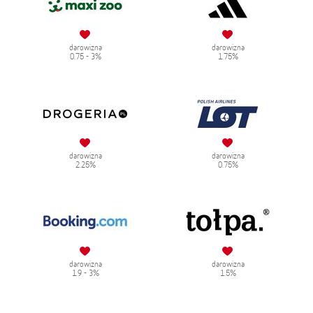
darowizna
darowizna
0.75 - 3%
1.75%
darowizna
darowizna
2.25%
0.75%
darowizna
darowizna
1.9 - 3%
1.5%