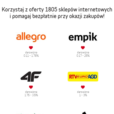
Korzystaj z oferty
1805 sklepów internetowych
i pomagaj bezpłatnie przy okazji zakupów!
darowizna
darowizna
0.11 - 1.78%
0.17 - 25%
darowizna
darowizna
1.75 - 3.5%
1 - 3%