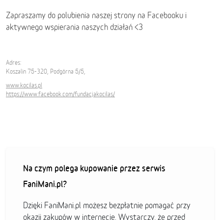
Zapraszamy do polubienia naszej strony na Facebooku i
aktywnego wspierania naszych działań <3
Adres:
Koszalin 75-320, Podgórna 5/5,
www.kocilas.pl
https://www.facebook.com/fundacjakocilas/
Na czym polega kupowanie przez serwis
FaniMani.pl?
Dzięki FaniMani.pl możesz bezpłatnie pomagać przy
okazji zakupów w internecie. Wystarczy, że przed