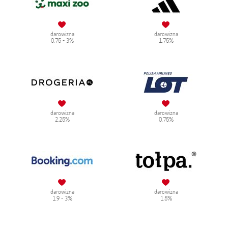
darowizna
darowizna
0.75 - 3%
1.75%
darowizna
darowizna
2.25%
0.75%
darowizna
darowizna
1.9 - 3%
1.5%