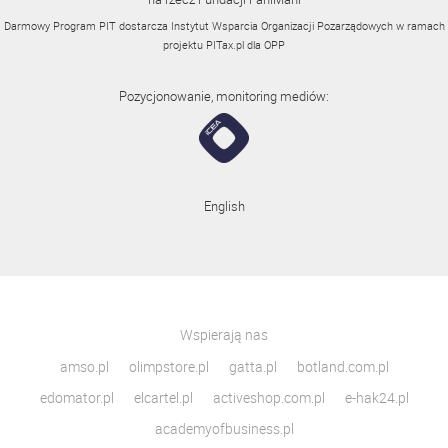
Darmowy Program PIT dostarcza Instytut Wsparcia Organizacji Pozarządowych w ramach
projektu
PITax.pl
dla OPP
Pozycjonowanie, monitoring mediów:
English
Wspierają nas
amso.pl
olimpstore.pl
gatta.pl
botland.com.pl
edomator.pl
elcartel.pl
activeshop.com.pl
e-hak24.pl
academyofbusiness.pl