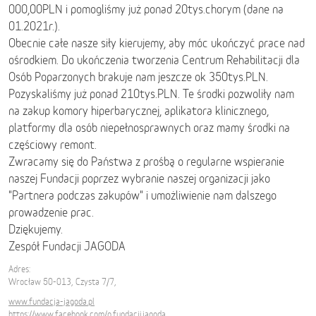
000,00PLN i pomogliśmy już ponad 20tys.chorym (dane na
01.2021r.).
Obecnie całe nasze siły kierujemy, aby móc ukończyć prace nad
ośrodkiem. Do ukończenia tworzenia Centrum Rehabilitacji dla
Osób Poparzonych brakuje nam jeszcze ok 350tys.PLN.
Pozyskaliśmy już ponad 210tys.PLN. Te środki pozwoliły nam
na zakup komory hiperbarycznej, aplikatora klinicznego,
platformy dla osób niepełnosprawnych oraz mamy środki na
częściowy remont.
Zwracamy się do Państwa z prośbą o regularne wspieranie
naszej Fundacji poprzez wybranie naszej organizacji jako
"Partnera podczas zakupów" i umożliwienie nam dalszego
prowadzenie prac.
Dziękujemy.
Zespół Fundacji JAGODA
Adres:
Wrocław 50-013, Czysta 7/7,
www.fundacja-jagoda.pl
https://www.facebook.com/o.fundacji.jagoda