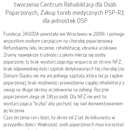
tworzenia Centrum Rehabilitacji dla Osób
Poparzonych, Zakup toreb medycznych PSP-R1
dla jednostek OSP
Fundacja JAGODA powstała we Wrocławiu w 2009r. i pomaga
wszystkim osobom cierpiącym na chorobę poparzeniową.
Refundujemy leki, leczenie, rehabilitację, ubranka uciskowe.
Znamy największe trudności z jakimi mierzą się osoby
poparzone, tj. brak wystarczającego wsparcia ze strony NFZ,
brak odpowiedniej ilości szpitali dedykowanych tej chorobę (na
Dolnym Śląsku nie ma ani jednego szpitala, który leczy ciężkie
poparzenia), brak możliwości prowadzenia ciągłej rehabilitacji z
uwagi na długie okresy oczekiwania na zabiegi. Rocznie
poparzeniom ulega ok 18tys.osób. Dla NFZ nie jest to
wystarczająca "liczba" aby pochylić się nad doinwestowaniem
jej leczenia.
Czas leczenia ran i blizn, to okres od 2 lat do kilkunastu w
przypadku dzieci. Większość osób poparzonych musi korzystać