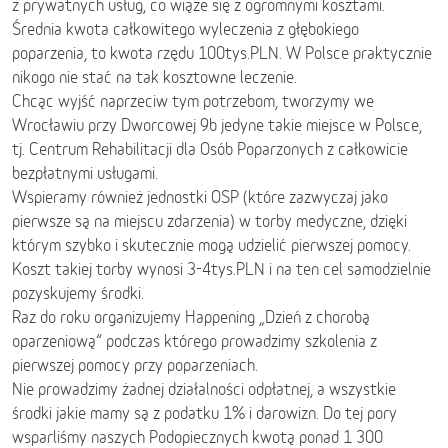
z prywatnych usług, co wiąże się z ogromnymi kosztami.
Średnia kwota całkowitego wyleczenia z głębokiego
poparzenia, to kwota rzędu 100tys.PLN. W Polsce praktycznie
nikogo nie stać na tak kosztowne leczenie.
Chcąc wyjść naprzeciw tym potrzebom, tworzymy we
Wrocławiu przy Dworcowej 9b jedyne takie miejsce w Polsce,
tj. Centrum Rehabilitacji dla Osób Poparzonych z całkowicie
bezpłatnymi usługami.
Wspieramy również jednostki OSP (które zazwyczaj jako
pierwsze są na miejscu zdarzenia) w torby medyczne, dzięki
którym szybko i skutecznie mogą udzielić pierwszej pomocy.
Koszt takiej torby wynosi 3-4tys.PLN i na ten cel samodzielnie
pozyskujemy środki.
Raz do roku organizujemy Happening „Dzień z chorobą
oparzeniową” podczas którego prowadzimy szkolenia z
pierwszej pomocy przy poparzeniach.
Nie prowadzimy żadnej działalności odpłatnej, a wszystkie
środki jakie mamy są z podatku 1% i darowizn. Do tej pory
wsparliśmy naszych Podopiecznych kwotą ponad 1 300