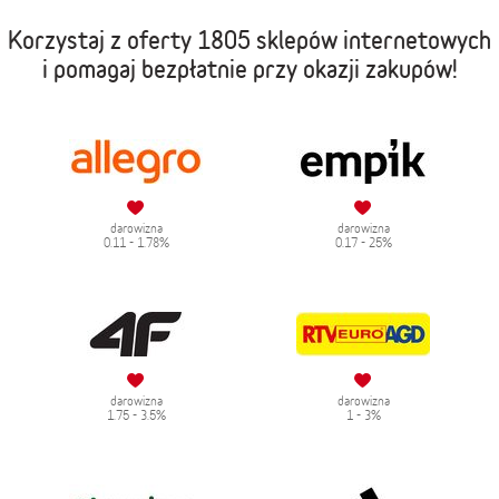
Korzystaj z oferty
1805 sklepów internetowych
i pomagaj bezpłatnie przy okazji zakupów!
darowizna
darowizna
0.11 - 1.78%
0.17 - 25%
darowizna
darowizna
1.75 - 3.5%
1 - 3%