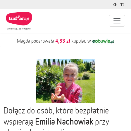
4,83 zł
Magda podarowała
kupując w
Dołącz do osób, które bezpłatnie
Emilia Nachowiak
wspierają
przy