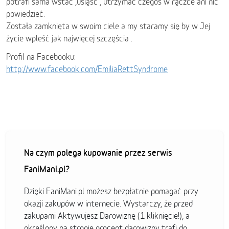
potrafi sama wstać ,usiąść , utrzymać czegoś w rączce ani nic
powiedzieć.
Została zamknięta w swoim ciele a my staramy się by w Jej
życie wpleść jak najwięcej szczęścia .
Profil na Facebooku:
http://www.facebook.com/EmiliaRettSyndrome
Na czym polega kupowanie przez serwis
FaniMani.pl?
Dzięki FaniMani.pl możesz bezpłatnie pomagać przy
okazji zakupów w internecie. Wystarczy, że przed
zakupami Aktywujesz Darowiznę (1 kliknięcie!), a
określony na stronie procent darowizny trafi do