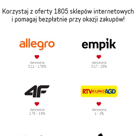
Korzystaj z oferty
1805 sklepów internetowych
i pomagaj bezpłatnie przy okazji zakupów!
darowizna
darowizna
0.11 - 1.78%
0.17 - 25%
darowizna
darowizna
1.75 - 3.5%
1 - 3%