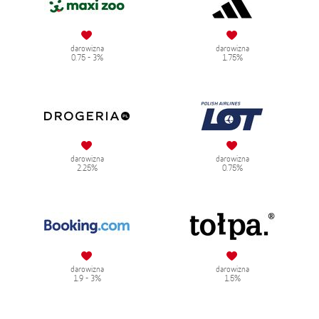
darowizna
darowizna
0.75 - 3%
1.75%
darowizna
darowizna
2.25%
0.75%
darowizna
darowizna
1.9 - 3%
1.5%