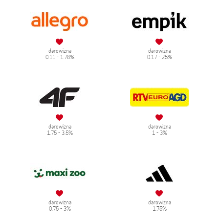
darowizna
darowizna
0.11 - 1.78%
0.17 - 25%
darowizna
darowizna
1.75 - 3.5%
1 - 3%
darowizna
darowizna
0.75 - 3%
1.75%