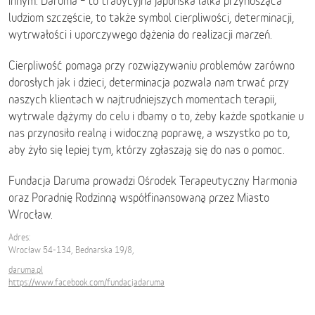
innym. Daruma – to tradycyjna japońska lalka przynosząca
ludziom szczęście, to także symbol cierpliwości, determinacji,
wytrwałości i uporczywego dążenia do realizacji marzeń.
Cierpliwość pomaga przy rozwiązywaniu problemów zarówno
dorosłych jak i dzieci, determinacja pozwala nam trwać przy
naszych klientach w najtrudniejszych momentach terapii,
wytrwale dążymy do celu i dbamy o to, żeby każde spotkanie u
nas przynosiło realną i widoczną poprawę, a wszystko po to,
aby żyło się lepiej tym, którzy zgłaszają się do nas o pomoc.
Fundacja Daruma prowadzi Ośrodek Terapeutyczny Harmonia
oraz Poradnię Rodzinną współfinansowaną przez Miasto
Wrocław.
Adres:
Wrocław 54-134, Bednarska 19/8,
daruma.pl
https://www.facebook.com/fundacjadaruma