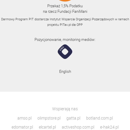
Przekaż 1,5% Podatku
na rzecz Fundacji FaniMani
Darmowy Program PIT dostarcza Instytut Wsparcia Organizacji Pozarządowych w ramach
projektu
PITax.pl
dla OPP
Pozycjonowanie, monitoring mediów:
English
Wspierają nas
amso.pl
olimpstore.pl
gatta.pl
botland.com.pl
edomator.pl
elcartel.pl
activeshop.com.pl
e-hak24.pl