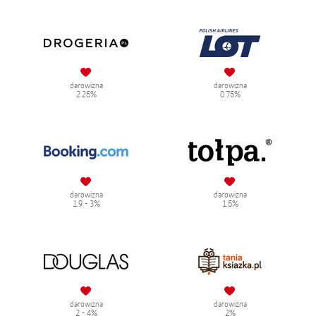
darowizna
darowizna
2.25%
0.75%
darowizna
darowizna
1.9 - 3%
1.5%
darowizna
darowizna
2 - 4%
2%