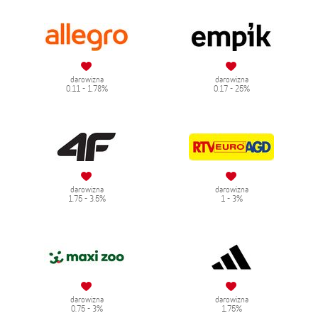
darowizna
darowizna
0.11 - 1.78%
0.17 - 25%
darowizna
darowizna
1.75 - 3.5%
1 - 3%
darowizna
darowizna
0.75 - 3%
1.75%