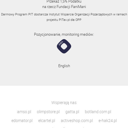
Przekaż 1,5% Podatku
na rzecz Fundacji FaniMani
Darmowy Program PIT dostarcza Instytut Wsparcia Organizacji Pozarządowych w ramach
projektu
PITax.pl
dla OPP
Pozycjonowanie, monitoring mediów:
English
Wspierają nas
amso.pl
olimpstore.pl
gatta.pl
botland.com.pl
edomator.pl
elcartel.pl
activeshop.com.pl
e-hak24.pl