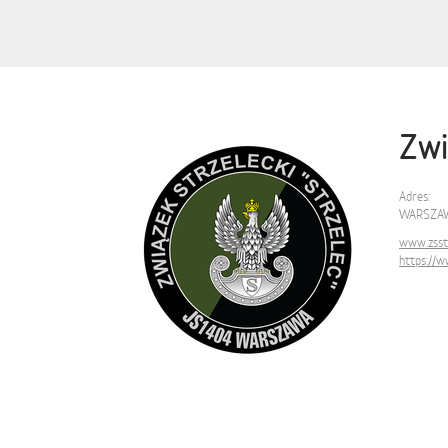
Zwi
Adres:
WARSZAW
www.zsstr
https://