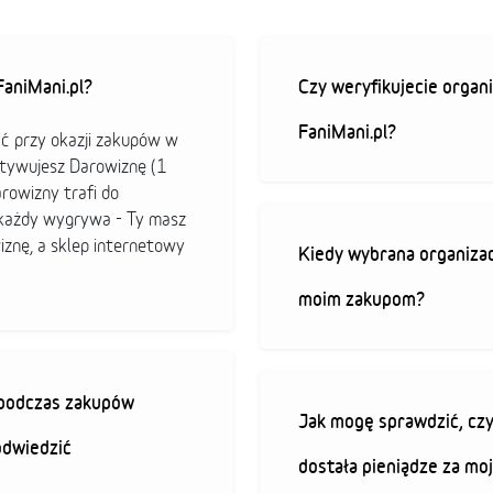
aniMani.pl?
Czy weryfikujecie organi
FaniMani.pl?
ać przy okazji zakupów w
ktywujesz Darowiznę (1
arowizny trafi do
b każdy wygrywa - Ty masz
iznę, a sklep internetowy
Kiedy wybrana organizac
moim zakupom?
ę podczas zakupów
Jak mogę sprawdzić, czy
odwiedzić
dostała pieniądze za mo