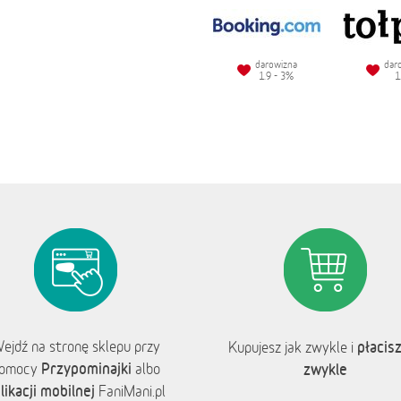
darowizna
dar
1.9 - 3%
1
ejdź na stronę sklepu przy
płacisz
Kupujesz jak zwykle i
Przypominajki
omocy
albo
zwykle
likacji mobilnej
FaniMani.pl