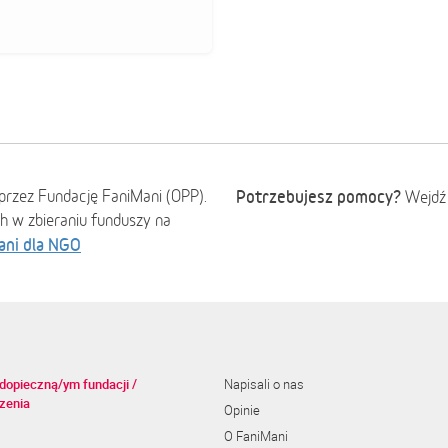
przez Fundację FaniMani (OPP).
Potrzebujesz pomocy?
Wejdź
ch w zbieraniu funduszy na
ani dla NGO
dopieczną/ym fundacji /
Napisali o nas
zenia
Opinie
O FaniMani