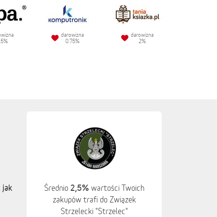
owizna
darowizna
darowizna
.5%
0.75%
2%
 jak
2,5%
Średnio
wartości Twoich
zakupów trafi do Związek
Strzelecki "Strzelec"