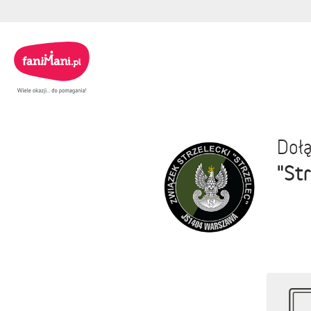
Dołą
"Str