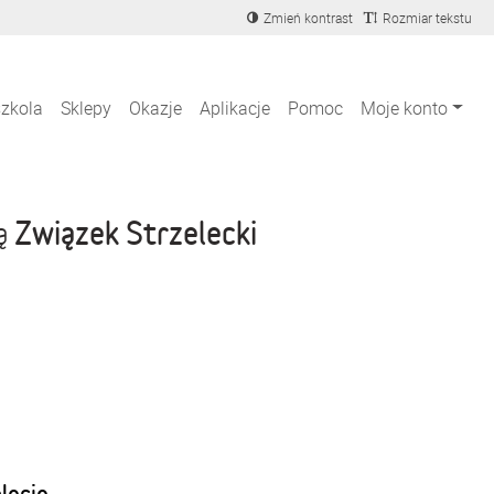
Zmień kontrast
Rozmiar tekstu
szkola
Sklepy
Okazje
Aplikacje
Pomoc
Moje konto
Związek Strzelecki
ją
blecie