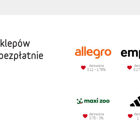
sklepów
bezpłatnie
darowizna
dar
0.11 - 1.78%
0.17
darowizna
dar
0.75 - 3%
1