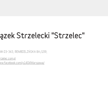
ązek Strzelecki "Strzelec"
A 03-343, REMBIELIŃSKA 8A /159,
zelec.com.pl
www.facebook.com/js1404Warszawa/