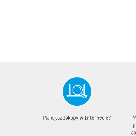
zakupy w Internecie?
W
Planujesz
p
ap