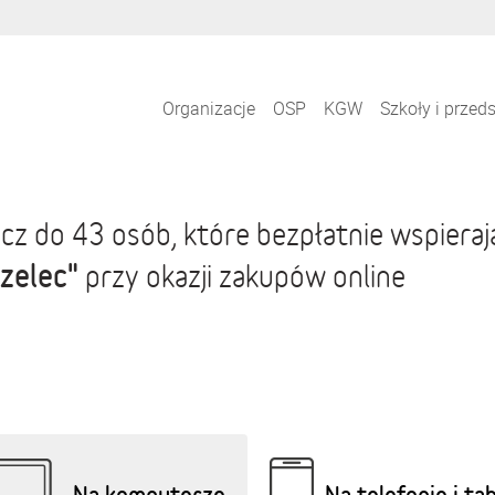
Organizacje
OSP
KGW
Szkoły i przed
cz do 43 osób, które bezpłatnie wspiera
zelec"
przy okazji zakupów online
Na komputerze
Na telefonie i ta