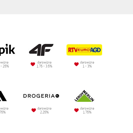
owizna
darowizna
darowizna
 - 25%
1.75 - 3.5%
1 - 3%
owizna
darowizna
darowizna
.75%
2.25%
1.75%