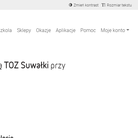
Zmień kontrast
Rozmiar tekstu
szkola
Sklepy
Okazje
Aplikacje
Pomoc
Moje konto
TOZ Suwałki
ją
przy
blecie