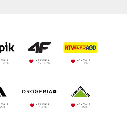
owizna
darowizna
darowizna
 - 25%
1.75 - 3.5%
1 - 3%
owizna
darowizna
darowizna
.75%
2.25%
1.75%