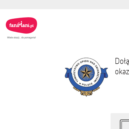
Dołą
okaz