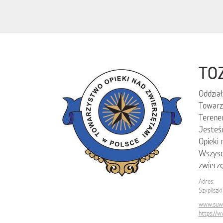
TOZ
Oddział
Towarz
Terenem
Jesteś
Opieki 
Wszysc
zwierz
Adres:
Szypliszk
www.suwal
https://