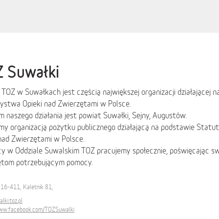
 Suwałki
 TOZ w Suwałkach jest częścią największej organizacji działającej n
ystwa Opieki nad Zwierzętami w Polsce.
 naszego działania jest powiat Suwałki, Sejny, Augustów.
my organizacją pożytku publicznego działającą na podstawie Stat
nad Zwierzętami w Polsce.
y w Oddziale Suwalskim TOZ pracujemy społecznie, poświęcając sw
ętom potrzebującym pomocy.
i 16-411, Kaletnik 81,
ki.toz.pl
www.facebook.com/TOZSuwalki