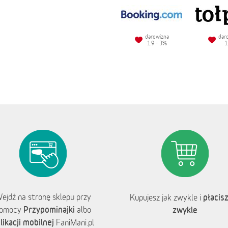
darowizna
dar
1.9 - 3%
1
ejdź na stronę sklepu przy
płacisz
Kupujesz jak zwykle i
Przypominajki
omocy
albo
zwykle
likacji mobilnej
FaniMani.pl