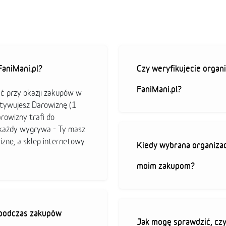
aniMani.pl?
Czy weryfikujecie organi
FaniMani.pl?
ać przy okazji zakupów w
ktywujesz Darowiznę (1
arowizny trafi do
b każdy wygrywa - Ty masz
iznę, a sklep internetowy
Kiedy wybrana organizac
moim zakupom?
ę podczas zakupów
Jak mogę sprawdzić, czy