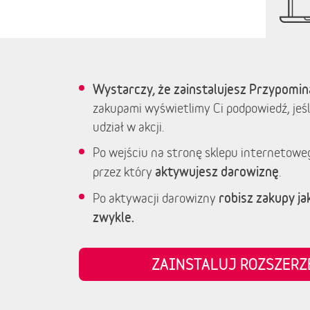
Wystarczy, że zainstalujesz Przypomin
zakupami wyświetlimy Ci podpowiedź, jeśl
udział w akcji.
Po wejściu na stronę sklepu internetowe
aktywujesz darowiznę
przez który
.
robisz zakupy jak
Po aktywacji darowizny
zwykle.
ZAINSTALUJ ROZSZER