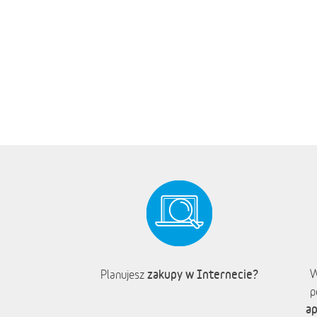
zakupy w Internecie?
W
Planujesz
p
ap