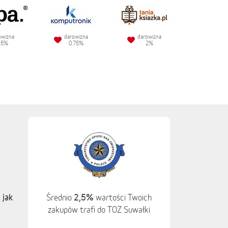
owizna
darowizna
darowizna
.5%
0.75%
2%
 jak
2,5%
Średnio
wartości Twoich
zakupów trafi do TOZ Suwałki