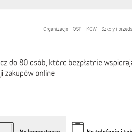
Organizacje
OSP
KGW
Szkoły i przed
cz do 80 osób, które bezpłatnie wspiera
ji zakupów online
Na komputerze
Na telefonie i ta