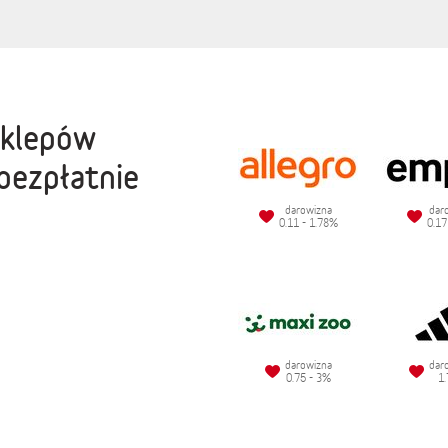
sklepów
bezpłatnie
darowizna
dar
0.11 - 1.78%
0.17
darowizna
dar
0.75 - 3%
1